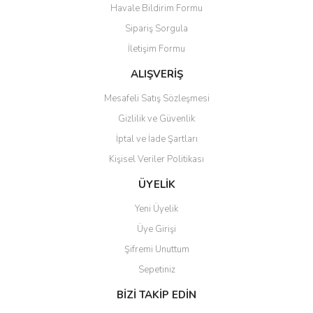
Catania
Baby Boom
Havale Bildirim Formu
Sipariş Sorgula
900,00 TL
350,00 TL
İletişim Formu
712,00 TL
270,00 TL
ALIŞVERİŞ
Yeni
Mesafeli Satış Sözleşmesi
%15
%23
Gizlilik ve Güvenlik
İptal ve İade Şartları
Kişisel Veriler Politikası
ÜYELİK
Yeni Üyelik
Üye Girişi
Etrofil
Etrofil
Etrofil Rabbit
Etrofil Yonca Baby Kadife
Şifremi Unuttum
Sepetiniz
575,00 TL
450,00 TL
BİZİ TAKİP EDİN
490,00 TL
345,00 TL