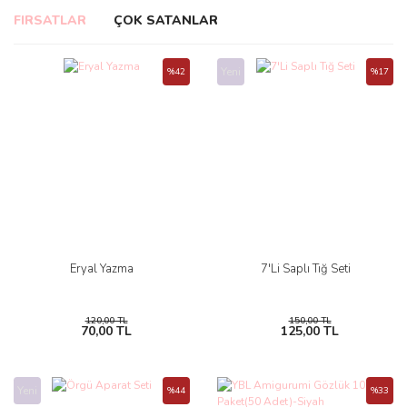
FIRSATLAR
ÇOK SATANLAR
Yeni
%42
%17
Eryal Yazma
7'Li Saplı Tığ Seti
120,00 TL
150,00 TL
70,00 TL
125,00 TL
Yeni
%44
%33