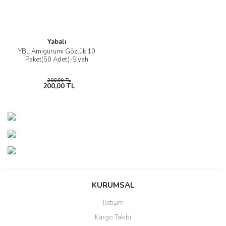
Yabalı
YBL Amigurumi Gözlük 10
Paket(50 Adet)-Siyah
300,00 TL
200,00 TL
%21
%23
KURUMSAL
İletişim
Kargo Takibi
Schachenmayr
La Mİa