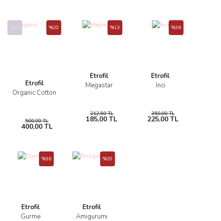
Yeni
%20
%13
%36
Etrofil
Etrofil
Etrofil
Megastar
İnci
Organic Cotton
212,50 TL
350,00 TL
185,00 TL
225,00 TL
500,00 TL
400,00 TL
%36
%20
Etrofil
Etrofil
Gurme
Amigurumi