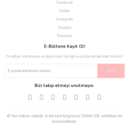
Facebook
Twitter
%38
%33
Instagram
Youtube
Pinterest
E-Bültene Kayıt Ol!
Fırsatları, kampanya ve duyuruları ile ilgili e-posta almak ister misiniz?
Ören Bayan
Ören Bayan
EKLE
Ören Bayan PERLE 5
Ören Bayan Süper Baby 111
(5 ADET)
Bizi takip etmeyi unutmayın.
780,00 TL
225,00 TL
480,00 TL
150,00 TL
%24
%31
© Tüm hakları saklıdır. Kredi kartı bilgileriniz 256bit SSL sertifikası ile
korunmaktadır.