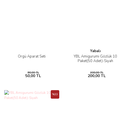
Yabalı
Örgü Aparat Seti
YBL Amigurumi Gözlük 10
Paket(50 Adet)-Siyah
90,00 TL
300,00 TL
50,00 TL
200,00 TL
%33