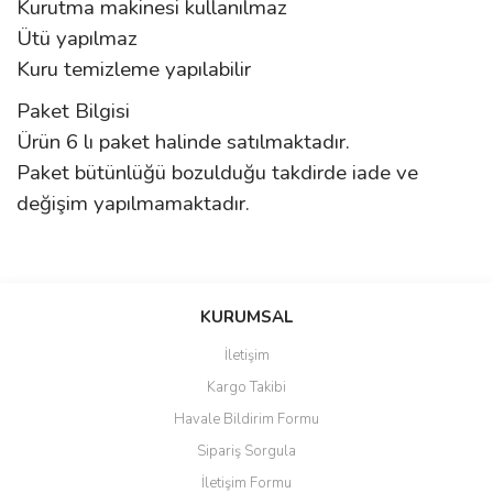
Kurutma makinesi kullanılmaz
Ütü yapılmaz
Kuru temizleme yapılabilir
Paket Bilgisi
Ürün 6 lı paket halinde satılmaktadır.
Paket bütünlüğü bozulduğu takdirde iade ve
değişim yapılmamaktadır.
Bu ürünün fiyat bilgisi, resim, ürün açıklamalarında ve diğer
konularda yetersiz gördüğünüz noktaları öneri formunu kullanarak
Bu ürüne ilk yorumu siz yapın!
KURUMSAL
tarafımıza iletebilirsiniz.
Görüş ve önerileriniz için teşekkür ederiz.
İletişim
Yorum Yaz
Kargo Takibi
Ürün resmi kalitesiz, bozuk veya görüntülenemiyor.
Havale Bildirim Formu
Ürün açıklamasında eksik bilgiler bulunuyor.
Sipariş Sorgula
Ürün bilgilerinde hatalar bulunuyor.
İletişim Formu
Ürün fiyatı diğer sitelerden daha pahalı.