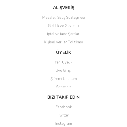
Bu ürüne benzer farklı alternatifler olmalı.
ALIŞVERİŞ
Mesafeli Satış Sözleşmesi
Gizlilik ve Güvenlik
İptal ve İade Şartları
Kişisel Veriler Politikası
Gönder
ÜYELİK
Yeni Üyelik
Üye Girişi
Şifremi Unuttum
Sepetiniz
BİZİ TAKİP EDİN
Facebook
Twitter
Instagram