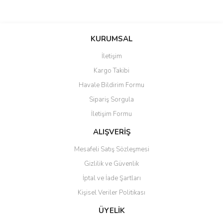
Bu ürünün fiyat bilgisi, resim, ürün açıklamalarında ve diğer
konularda yetersiz gördüğünüz noktaları öneri formunu kullanarak
Bu ürüne ilk yorumu siz yapın!
KURUMSAL
tarafımıza iletebilirsiniz.
Görüş ve önerileriniz için teşekkür ederiz.
İletişim
Yorum Yaz
Kargo Takibi
Ürün resmi kalitesiz, bozuk veya görüntülenemiyor.
Havale Bildirim Formu
Ürün açıklamasında eksik bilgiler bulunuyor.
Sipariş Sorgula
Ürün bilgilerinde hatalar bulunuyor.
İletişim Formu
Ürün fiyatı diğer sitelerden daha pahalı.
Bu ürüne benzer farklı alternatifler olmalı.
ALIŞVERİŞ
Mesafeli Satış Sözleşmesi
Gizlilik ve Güvenlik
İptal ve İade Şartları
Kişisel Veriler Politikası
Gönder
ÜYELİK