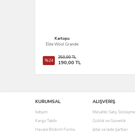
Ürün fiyatı diğer sitelerden daha pahalı.
Bu ürüne benzer farklı alternatifler olmalı.
Kartopu
Elite Wool Grande
İncele
Sepete
250,00 TL
%24
190,00 TL
Ekle
KURUMSAL
ALIŞVERİŞ
İletişim
Mesafeli Satış Sözleşme
Kargo Takibi
Gizlilik ve Güvenlik
Havale Bildirim Formu
İptal ve İade Şartları