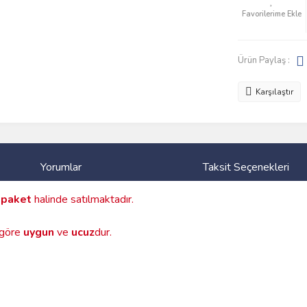
Ürün Paylaş :
Karşılaştır
Yorumlar
Taksit Seçenekleri
n
paket
halinde satılmaktadır.
a göre
uygun
ve
ucuz
dur.