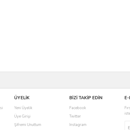
Gönder
ÜYELİK
BİZİ TAKİP EDİN
E-
si
Yeni Üyelik
Facebook
Fır
ist
Üye Girişi
Twitter
Şifremi Unuttum
Instagram