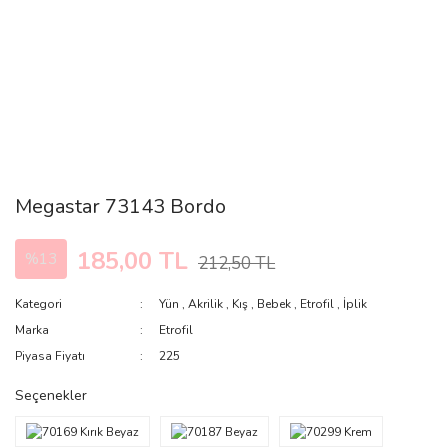
Megastar 73143 Bordo
185,00 TL
%13
212,50 TL
Kategori
Yün
,
Akrilik
,
Kış
,
Bebek
,
Etrofil
,
İplik
Marka
Etrofil
Piyasa Fiyatı
225
Seçenekler