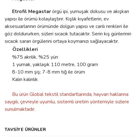
Etrofil Megastar
örgü ipi, yumuşak dokusu ve akışkan
yapısı ile örümü kolaylaştırır. Kışlık kıyafetlerin, ev
aksesuarlarının örümünde dolgun yapısı ve canlı renkleri ile
göz doldururken, sizleri sıcacık tutacaktır. Serin kış günlerinin
sıcacık saran örgülerini ortaya koymanızı sağlayacaktır.
Özellikleri
%75 akrilik, %25 yün
1 yumak, yaklaşık 110 metre, 100 gram
8-10 mm şiş; 7-8 mm tığ ile örüm
Kalın kalınlık
Bu ürün Global tekstil standartlarında, hayvan haklarına
saygılı, çevreyle uyumlu, sistemli üretim yöntemiyle sizlere
sunulmaktadır.
Bu ürünün fiyat bilgisi, resim, ürün açıklamalarında ve diğer
TAVSİYE ÜRÜNLER
konularda yetersiz gördüğünüz noktaları öneri formunu kullanarak
Bu ürüne ilk yorumu siz yapın!
tarafımıza iletebilirsiniz.