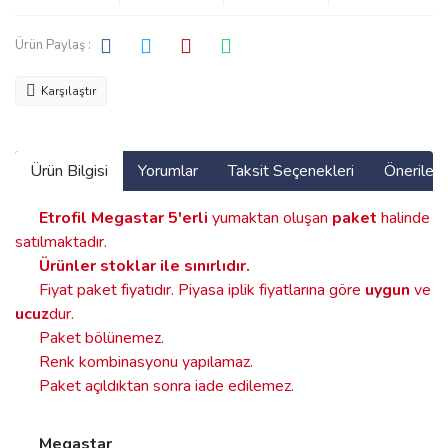
Ürün Paylaş :
Karşılaştır
Ürün Bilgisi
Yorumlar
Taksit Seçenekleri
Önerilerin
Etrofil Megastar
5'erli
yumaktan oluşan
paket
halinde
satılmaktadır.
Ürünler stoklar ile sınırlıdır
.
Fiyat paket fiyatıdır. Piyasa iplik fiyatlarına göre
uygun
ve
ucuz
dur.
Paket bölünemez.
Renk kombinasyonu yapılamaz.
Paket açıldıktan sonra iade edilemez.
Megastar