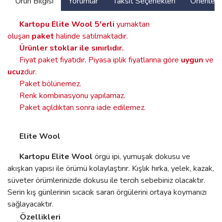
Ürün Bilgisi
Yorumlar
Taksit Seçenekleri
Önerilerin
Kartopu Elite Wool
5'erli
yumaktan
oluşan
paket
halinde satılmaktadır.
Ürünler stoklar ile sınırlıdır
.
Fiyat paket fiyatıdır. Piyasa iplik fiyatlarına göre
uygun
ve
ucuz
dur.
Paket bölünemez.
Renk kombinasyonu yapılamaz.
Paket açıldıktan sonra iade edilemez.
Elite Wool
Kartopu Elite Wool
örgü ipi, yumuşak dokusu ve
akışkan yapısı ile örümü kolaylaştırır. Kışlık hırka, yelek, kazak,
süveter örümlerinizde dokusu ile tercih sebebiniz olacaktır.
Serin kış günlerinin sıcacık saran örgülerini ortaya koymanızı
sağlayacaktır.
Özellikleri