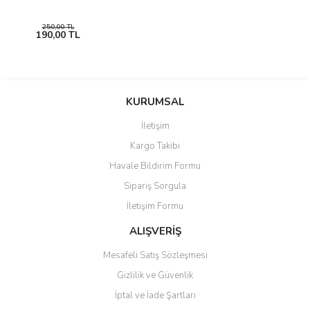
250,00 TL
190,00 TL
Gönder
KURUMSAL
İletişim
Kargo Takibi
Havale Bildirim Formu
Sipariş Sorgula
İletişim Formu
ALIŞVERİŞ
Mesafeli Satış Sözleşmesi
Gizlilik ve Güvenlik
İptal ve İade Şartları