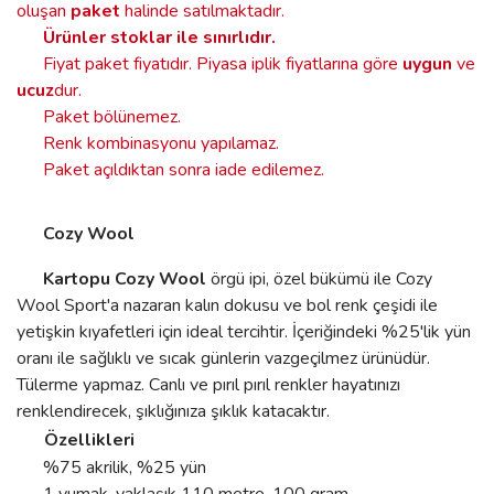
oluşan
paket
halinde satılmaktadır.
Ürünler stoklar ile sınırlıdır
.
Fiyat paket fiyatıdır. Piyasa iplik fiyatlarına göre
uygun
ve
ucuz
dur.
Paket bölünemez.
Renk kombinasyonu yapılamaz.
Paket açıldıktan sonra iade edilemez.
Cozy Wool
Kartopu Cozy Wool
örgü ipi, özel bükümü ile Cozy
Wool Sport'a nazaran kalın dokusu ve bol renk çeşidi ile
yetişkin kıyafetleri için ideal tercihtir. İçeriğindeki %25'lik yün
oranı ile sağlıklı ve sıcak günlerin vazgeçilmez ürünüdür.
Tülerme yapmaz. Canlı ve pırıl pırıl renkler hayatınızı
renklendirecek, şıklığınıza şıklık katacaktır.
Özellikleri
%75 akrilik, %25 yün