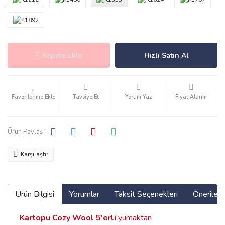
Sepete Ekle
Hızlı Satın Al
Tavsiye Et
Yorum Yaz
Fiyat Alarmı
Ürün Paylaş :
Karşılaştır
Ürün Bilgisi
Yorumlar
Taksit Seçenekleri
Önerilerin
Kartopu Cozy Wool
5'erli
yumaktan