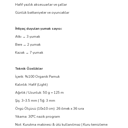
Hafif yazlık aksesuarlar ve şallar
Günlük battaniyeler ve oyuncaklar
İhtiyaç duyulan yumak sayısı:
Atkı → 3 yumak
Bere → 2 yumak
Kazak → 7 yumak
Teknik Özellikler
İçerik: %100 Organik Pamuk
Kalınlık: Hafif (Light)
Ağırlık / Uzunluk: 50 g = 125 m
Şiş: 3–3.5 mm | Tığ: 3 mm
Örgü Ölçüsü (10x10 cm): 26 ilmek x 36 sıra
Yıkama: 30°C nazik program
Not: Kurutma makinesi & ütü kullanılmaz | Kuru temizleme