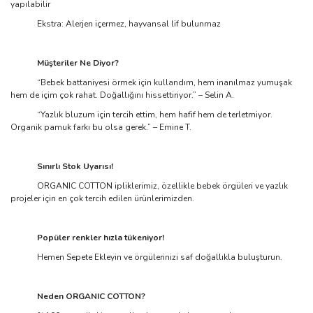
yapılabilir
Ekstra: Alerjen içermez, hayvansal lif bulunmaz
Müşteriler Ne Diyor?
“Bebek battaniyesi örmek için kullandım, hem inanılmaz yumuşak
hem de içim çok rahat. Doğallığını hissettiriyor.” – Selin A.
“Yazlık bluzum için tercih ettim, hem hafif hem de terletmiyor.
Organik pamuk farkı bu olsa gerek.” – Emine T.
Sınırlı Stok Uyarısı!
ORGANIC COTTON ipliklerimiz, özellikle bebek örgüleri ve yazlık
projeler için en çok tercih edilen ürünlerimizden.
Popüler renkler hızla tükeniyor!
Hemen Sepete Ekleyin ve örgülerinizi saf doğallıkla buluşturun.
Neden ORGANIC COTTON?