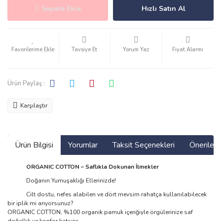
Sepete Ekle
Hızlı Satın Al
Tavsiye Et
Yorum Yaz
Fiyat Alarmı
Ürün Paylaş :
Karşılaştır
Ürün Bilgisi
Yorumlar
Taksit Seçenekleri
Önerilerin
ORGANIC COTTON – Saflıkla Dokunan İlmekler
Doğanın Yumuşaklığı Ellerinizde!
Cilt dostu, nefes alabilen ve dört mevsim rahatça kullanılabilecek
bir iplik mi arıyorsunuz?
ORGANIC COTTON, %100 organik pamuk içeriğiyle örgülerinize saf