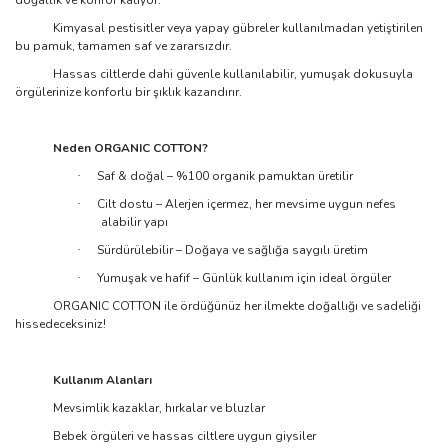
doğallık ve konfor katıyor.
Kimyasal pestisitler veya yapay gübreler kullanılmadan yetiştirilen
bu pamuk, tamamen saf ve zararsızdır.
Hassas ciltlerde dahi güvenle kullanılabilir, yumuşak dokusuyla
örgülerinize konforlu bir şıklık kazandırır.
Neden ORGANIC COTTON?
Saf & doğal – %100 organik pamuktan üretilir
·
Cilt dostu – Alerjen içermez, her mevsime uygun nefes
·
alabilir yapı
Sürdürülebilir – Doğaya ve sağlığa saygılı üretim
·
Yumuşak ve hafif – Günlük kullanım için ideal örgüler
·
ORGANIC COTTON ile ördüğünüz her ilmekte doğallığı ve sadeliği
hissedeceksiniz!
Kullanım Alanları
Mevsimlik kazaklar, hırkalar ve bluzlar
Bebek örgüleri ve hassas ciltlere uygun giysiler