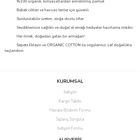
%100 organik, kimyasallardan arındırılmış pamuk
Bebek ciltleri ve hassas tenler için güvenli
Sürdürülebilir üretim, doğa dostu lifler
Sevdiklerinize sağlıklı ve doğal el emeği hediyeler hazırlama imkânı
Her ilmek, doğadan gelen bir armağan!
Sepete Ekleyin ve ORGANIC COTTON ile örgülerinizi saf doğallıkla
taçlandırın.
Bu ürünün fiyat bilgisi, resim, ürün açıklamalarında ve diğer
konularda yetersiz gördüğünüz noktaları öneri formunu kullanarak
Bu ürüne ilk yorumu siz yapın!
KURUMSAL
tarafımıza iletebilirsiniz.
Görüş ve önerileriniz için teşekkür ederiz.
İletişim
Yorum Yaz
Kargo Takibi
Ürün resmi kalitesiz, bozuk veya görüntülenemiyor.
Havale Bildirim Formu
Ürün açıklamasında eksik bilgiler bulunuyor.
Sipariş Sorgula
Ürün bilgilerinde hatalar bulunuyor.
İletişim Formu
Ürün fiyatı diğer sitelerden daha pahalı.
Bu ürüne benzer farklı alternatifler olmalı.
ALIŞVERİŞ