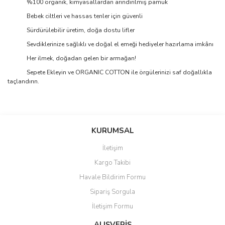
%100 organik, kimyasallardan arındırılmış pamuk
Bebek ciltleri ve hassas tenler için güvenli
Sürdürülebilir üretim, doğa dostu lifler
Sevdiklerinize sağlıklı ve doğal el emeği hediyeler hazırlama imkânı
Her ilmek, doğadan gelen bir armağan!
Sepete Ekleyin ve ORGANIC COTTON ile örgülerinizi saf doğallıkla
taçlandırın.
Bu ürünün fiyat bilgisi, resim, ürün açıklamalarında ve diğer
konularda yetersiz gördüğünüz noktaları öneri formunu kullanarak
Bu ürüne ilk yorumu siz yapın!
KURUMSAL
tarafımıza iletebilirsiniz.
Görüş ve önerileriniz için teşekkür ederiz.
İletişim
Yorum Yaz
Kargo Takibi
Ürün resmi kalitesiz, bozuk veya görüntülenemiyor.
Havale Bildirim Formu
Ürün açıklamasında eksik bilgiler bulunuyor.
Sipariş Sorgula
Ürün bilgilerinde hatalar bulunuyor.
İletişim Formu
Ürün fiyatı diğer sitelerden daha pahalı.
Bu ürüne benzer farklı alternatifler olmalı.
ALIŞVERİŞ