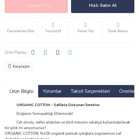
Sepete Ekle
Hızlı Satın Al
Tavsiye Et
Yorum Yaz
Fiyat Alarmı
Ürün Paylaş :
Karşılaştır
Ürün Bilgisi
Yorumlar
Taksit Seçenekleri
Önerilerin
ORGANIC COTTON – Saflıkla Dokunan İlmekler
Doğanın Yumuşaklığı Ellerinizde!
Cilt dostu, nefes alabilen ve dört mevsim rahatça kullanılabilecek
bir iplik mi arıyorsunuz?
ORGANIC COTTON, %100 organik pamuk içeriğiyle örgülerinize saf