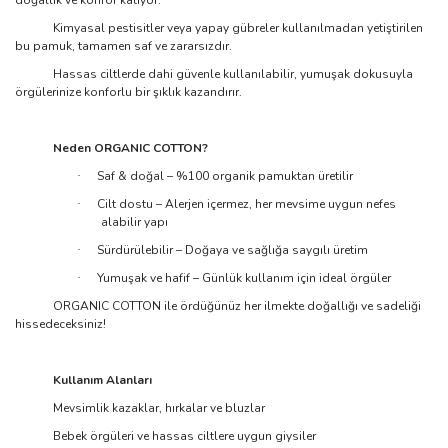
doğallık ve konfor katıyor.
Kimyasal pestisitler veya yapay gübreler kullanılmadan yetiştirilen
bu pamuk, tamamen saf ve zararsızdır.
Hassas ciltlerde dahi güvenle kullanılabilir, yumuşak dokusuyla
örgülerinize konforlu bir şıklık kazandırır.
Neden ORGANIC COTTON?
Saf & doğal – %100 organik pamuktan üretilir
·
Cilt dostu – Alerjen içermez, her mevsime uygun nefes
·
alabilir yapı
Sürdürülebilir – Doğaya ve sağlığa saygılı üretim
·
Yumuşak ve hafif – Günlük kullanım için ideal örgüler
·
ORGANIC COTTON ile ördüğünüz her ilmekte doğallığı ve sadeliği
hissedeceksiniz!
Kullanım Alanları
Mevsimlik kazaklar, hırkalar ve bluzlar
Bebek örgüleri ve hassas ciltlere uygun giysiler