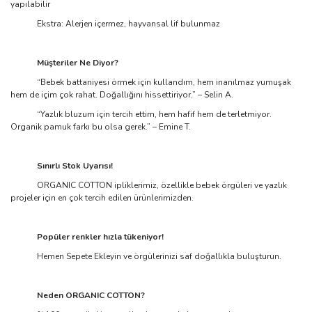
yapılabilir
Ekstra: Alerjen içermez, hayvansal lif bulunmaz
Müşteriler Ne Diyor?
“Bebek battaniyesi örmek için kullandım, hem inanılmaz yumuşak
hem de içim çok rahat. Doğallığını hissettiriyor.” – Selin A.
“Yazlık bluzum için tercih ettim, hem hafif hem de terletmiyor.
Organik pamuk farkı bu olsa gerek.” – Emine T.
Sınırlı Stok Uyarısı!
ORGANIC COTTON ipliklerimiz, özellikle bebek örgüleri ve yazlık
projeler için en çok tercih edilen ürünlerimizden.
Popüler renkler hızla tükeniyor!
Hemen Sepete Ekleyin ve örgülerinizi saf doğallıkla buluşturun.
Neden ORGANIC COTTON?