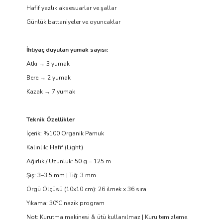
Hafif yazlık aksesuarlar ve şallar
Günlük battaniyeler ve oyuncaklar
İhtiyaç duyulan yumak sayısı:
Atkı → 3 yumak
Bere → 2 yumak
Kazak → 7 yumak
Teknik Özellikler
İçerik: %100 Organik Pamuk
Kalınlık: Hafif (Light)
Ağırlık / Uzunluk: 50 g = 125 m
Şiş: 3–3.5 mm | Tığ: 3 mm
Örgü Ölçüsü (10x10 cm): 26 ilmek x 36 sıra
Yıkama: 30°C nazik program
Not: Kurutma makinesi & ütü kullanılmaz | Kuru temizleme