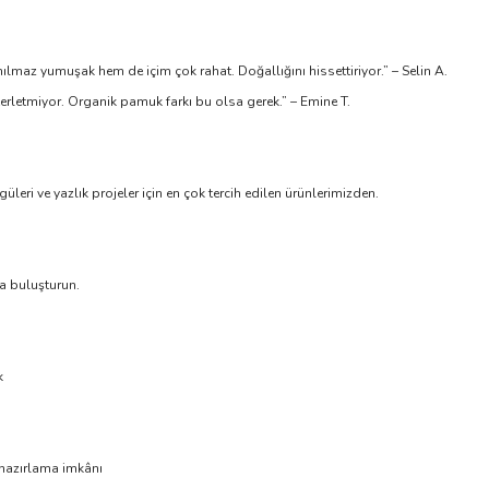
lmaz yumuşak hem de içim çok rahat. Doğallığını hissettiriyor.” – Selin A.
terletmiyor. Organik pamuk farkı bu olsa gerek.” – Emine T.
eri ve yazlık projeler için en çok tercih edilen ürünlerimizden.
la buluşturun.
k
r hazırlama imkânı