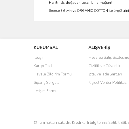
Her ilmek, doğadan gelen bir armağan!
Sepete Ekleyin ve ORGANIC COTTON ile örgülerinizi
Bu ürünün fiyat bilgisi, resim, ürün açıklamalarında 
Görüş ve önerileriniz için teşekkür ederiz.
KURUMSAL
ALIŞVERİŞ
Ürün resmi kalitesiz, bozuk veya görüntülenemiyo
Ürün açıklamasında eksik bilgiler bulunuyor.
İletişim
Mesafeli Satış Sözleşme
Ürün bilgilerinde hatalar bulunuyor.
Kargo Takibi
Gizlilik ve Güvenlik
Ürün fiyatı diğer sitelerden daha pahalı.
Havale Bildirim Formu
İptal ve İade Şartları
Bu ürüne benzer farklı alternatifler olmalı.
Sipariş Sorgula
Kişisel Veriler Politikası
İletişim Formu
© Tüm hakları saklıdır. Kredi kartı bilgileriniz 256bit SSL 