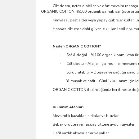
Cilt dostu, nefes alabilen ve dört mevsim rahatça 
ORGANIC COTTON, %100 organik pamuk içeriğiyle örgüleri
Kimyasal pestisitler veya yapay gübreler kullanıl
Hassas ciltlerde dahi güvenle kullanılabilir, yumu
Neden ORGANIC COTTON?
Saf & doğal – %100 organik pamuktan üret
·
Cilt dostu – Alerjen içermez, her mevsime 
·
Sürdürülebilir – Doğaya ve sağlığa saygılı
·
Yumuşak ve hafif – Günlük kullanım için id
·
ORGANIC COTTON ile ördüğünüz her ilmekte doğall
Kullanım Alanları
Mevsimlik kazaklar, hırkalar ve bluzlar
Bebek örgüleri ve hassas ciltlere uygun giysiler
Hafif yazlık aksesuarlar ve şallar