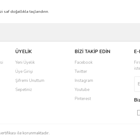
 saf doğallıkla taçlandırın.
ve diğer konularda yetersiz gördüğünüz noktaları öneri formunu kullanarak taraf
Bu ürüne ilk yorumu siz yapın!
ÜYELİK
BİZİ TAKİP EDİN
E-
r.
Yorum Yaz
si
Yeni Üyelik
Facebook
Fır
ist
Üye Girişi
Twitter
Şifremi Unuttum
Instagram
Sepetiniz
Youtube
Pinterest
Bi
Gönder
sertifikası ile korunmaktadır.