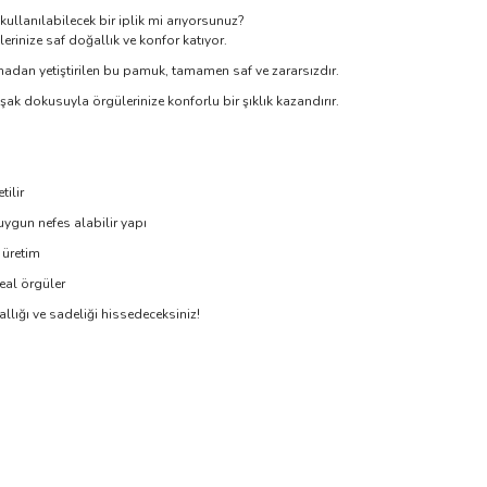
kullanılabilecek bir iplik mi arıyorsunuz?
nize saf doğallık ve konfor katıyor.
madan yetiştirilen bu pamuk, tamamen saf ve zararsızdır.
şak dokusuyla örgülerinize konforlu bir şıklık kazandırır.
ilir
uygun nefes alabilir yapı
 üretim
eal örgüler
ığı ve sadeliği hissedeceksiniz!