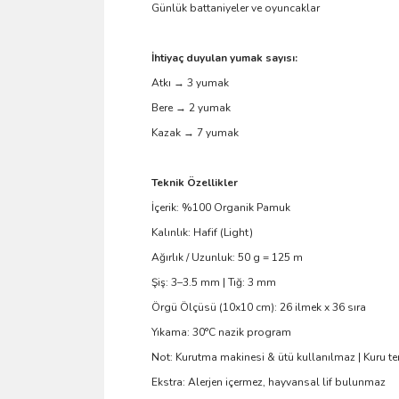
Günlük battaniyeler ve oyuncaklar
İhtiyaç duyulan yumak sayısı:
Atkı → 3 yumak
Bere → 2 yumak
Kazak → 7 yumak
Teknik Özellikler
İçerik: %100 Organik Pamuk
Kalınlık: Hafif (Light)
Ağırlık / Uzunluk: 50 g = 125 m
Şiş: 3–3.5 mm | Tığ: 3 mm
Örgü Ölçüsü (10x10 cm): 26 ilmek x 36 sıra
Yıkama: 30°C nazik program
Not: Kurutma makinesi & ütü kullanılmaz | Kuru te
Ekstra: Alerjen içermez, hayvansal lif bulunmaz