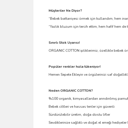
Müşteriler Ne Diyor?
“Bebek battaniyesi örmek için kullandım, hem inanı
“Yazlık bluzum için tercih ettim, hem hafif hem de 
Sınırlı Stok Uyarısı!
ORGANIC COTTON ipliklerimiz, özellikle bebek örgül
Popüler renkler hızla tükeniyor!
Hemen Sepete Ekleyin ve örgülerinizi saf doğallık
Neden ORGANIC COTTON?
%100 organik, kimyasallardan arındırılmış pamu
Bebek ciltleri ve hassas tenler için güvenli
Sürdürülebilir üretim, doğa dostu lifler
Sevdiklerinize sağlıklı ve doğal el emeği hediyele