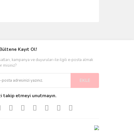
ımıza iletebilirsiniz.
Bültene Kayıt Ol!
satları, kampanya ve duyuruları ile ilgili e-posta almak
er misiniz?
EKLE
zi takip etmeyi unutmayın.