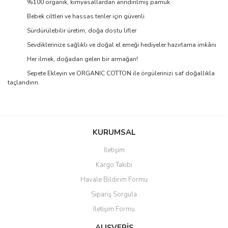
%100 organik, kimyasallardan arındırılmış pamuk
Bebek ciltleri ve hassas tenler için güvenli
Sürdürülebilir üretim, doğa dostu lifler
Sevdiklerinize sağlıklı ve doğal el emeği hediyeler hazırlama imkânı
Her ilmek, doğadan gelen bir armağan!
Sepete Ekleyin ve ORGANIC COTTON ile örgülerinizi saf doğallıkla
taçlandırın.
Bu ürünün fiyat bilgisi, resim, ürün açıklamalarında ve diğer
konularda yetersiz gördüğünüz noktaları öneri formunu kullanarak
Bu ürüne ilk yorumu siz yapın!
KURUMSAL
tarafımıza iletebilirsiniz.
Görüş ve önerileriniz için teşekkür ederiz.
İletişim
Yorum Yaz
Kargo Takibi
Ürün resmi kalitesiz, bozuk veya görüntülenemiyor.
Havale Bildirim Formu
Ürün açıklamasında eksik bilgiler bulunuyor.
Sipariş Sorgula
Ürün bilgilerinde hatalar bulunuyor.
İletişim Formu
Ürün fiyatı diğer sitelerden daha pahalı.
Bu ürüne benzer farklı alternatifler olmalı.
ALIŞVERİŞ