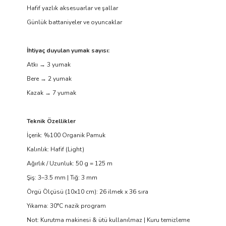
Hafif yazlık aksesuarlar ve şallar
Günlük battaniyeler ve oyuncaklar
İhtiyaç duyulan yumak sayısı:
Atkı → 3 yumak
Bere → 2 yumak
Kazak → 7 yumak
Teknik Özellikler
İçerik: %100 Organik Pamuk
Kalınlık: Hafif (Light)
Ağırlık / Uzunluk: 50 g = 125 m
Şiş: 3–3.5 mm | Tığ: 3 mm
Örgü Ölçüsü (10x10 cm): 26 ilmek x 36 sıra
Yıkama: 30°C nazik program
Not: Kurutma makinesi & ütü kullanılmaz | Kuru temizleme