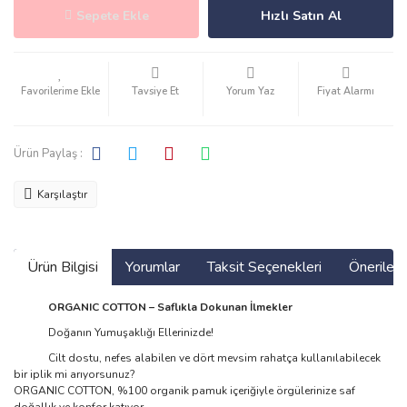
Sepete Ekle
Hızlı Satın Al
Tavsiye Et
Yorum Yaz
Fiyat Alarmı
Ürün Paylaş :
Karşılaştır
Ürün Bilgisi
Yorumlar
Taksit Seçenekleri
Önerilerin
ORGANIC COTTON – Saflıkla Dokunan İlmekler
Doğanın Yumuşaklığı Ellerinizde!
Cilt dostu, nefes alabilen ve dört mevsim rahatça kullanılabilecek
bir iplik mi arıyorsunuz?
ORGANIC COTTON, %100 organik pamuk içeriğiyle örgülerinize saf