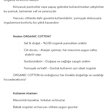
doğallık ve konfor katıyor.
Kimyasal pestisitler veya yapay gübreler kullanılmadan yetiştirilen
bu pamuk, tamamen saf ve zararsızdır.
Hassas ciltlerde dahi güvenle kullanılabilir, yumuşak dokusuyla
örgülerinize konforlu bir şıklık kazandırır.
Neden ORGANIC COTTON?
Saf & doğal – %100 organik pamuktan üretilir
·
Cilt dostu – Alerjen içermez, her mevsime uygun nefes
·
alabilir yapı
Sürdürülebilir – Doğaya ve sağlığa saygılı üretim
·
Yumuşak ve hafif – Günlük kullanım için ideal örgüler
·
ORGANIC COTTON ile ördüğünüz her ilmekte doğallığı ve sadeliği
hissedeceksiniz!
Kullanım Alanları
Mevsimlik kazaklar, hırkalar ve bluzlar
Bebek örgüleri ve hassas ciltlere uygun giysiler