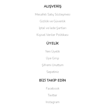
Bu ürüne benzer farklı alternatifler olmalı.
ALIŞVERİŞ
Mesafeli Satış Sözleşmesi
Gizlilik ve Güvenlik
İptal ve İade Şartları
Kişisel Veriler Politikası
Gönder
ÜYELİK
Yeni Üyelik
Üye Girişi
Şifremi Unuttum
Sepetiniz
BİZİ TAKİP EDİN
Facebook
Twitter
Instagram