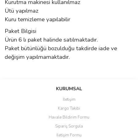
Kurutma makinesi kullanılmaz
Ütü yapılmaz
Kuru temizleme yapılabilir
Paket Bilgisi
Ürün 6 lı paket halinde satılmaktadır.
Paket bütünlüğü bozulduğu takdirde iade ve
değişim yapılmamaktadır.
Bu ürünün fiyat bilgisi, resim, ürün açıklamalarında ve diğer
konularda yetersiz gördüğünüz noktaları öneri formunu kullanarak
Bu ürüne ilk yorumu siz yapın!
KURUMSAL
tarafımıza iletebilirsiniz.
Görüş ve önerileriniz için teşekkür ederiz.
İletişim
Yorum Yaz
Kargo Takibi
Ürün resmi kalitesiz, bozuk veya görüntülenemiyor.
Havale Bildirim Formu
Ürün açıklamasında eksik bilgiler bulunuyor.
Sipariş Sorgula
Ürün bilgilerinde hatalar bulunuyor.
İletişim Formu
Ürün fiyatı diğer sitelerden daha pahalı.