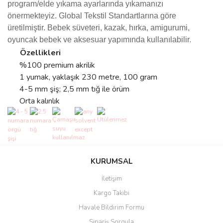
program/elde yıkama ayarlarında yıkamanızı
önermekteyiz.
Global Tekstil Standartlarına göre
üretilmiştir.
Bebek süveteri, kazak, hırka, amigurumi,
.
oyuncak bebek ve aksesuar yapımında kullanılabilir
Özellikleri
%100 premium akrilik
1 yumak, yaklaşık 230 metre, 100 gram
4-5 mm şiş; 2,5 mm tığ ile örüm
Orta kalınlık
Bu ürünün fiyat bilgisi, resim, ürün açıklamalarında ve diğer
konularda yetersiz gördüğünüz noktaları öneri formunu kullanarak
Bu ürüne ilk yorumu siz yapın!
KURUMSAL
tarafımıza iletebilirsiniz.
Görüş ve önerileriniz için teşekkür ederiz.
İletişim
Yorum Yaz
Kargo Takibi
Ürün resmi kalitesiz, bozuk veya görüntülenemiyor.
Havale Bildirim Formu
Ürün açıklamasında eksik bilgiler bulunuyor.
Sipariş Sorgula