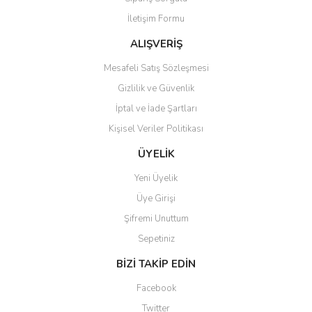
Ürün bilgilerinde hatalar bulunuyor.
İletişim Formu
Ürün fiyatı diğer sitelerden daha pahalı.
Bu ürüne benzer farklı alternatifler olmalı.
ALIŞVERİŞ
Mesafeli Satış Sözleşmesi
Gizlilik ve Güvenlik
İptal ve İade Şartları
Kişisel Veriler Politikası
Gönder
ÜYELİK
Yeni Üyelik
Üye Girişi
Şifremi Unuttum
Sepetiniz
BİZİ TAKİP EDİN
Facebook
Twitter