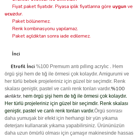
Fiyat paket fiyatıdır. Piyasa iplik fiyatlarına göre
uygun
ve
ucuz
dur.
Paket bölünemez.
Renk kombinasyonu yapılamaz.
Paket açıldıktan sonra iade edilemez.
İnci
Etrofil
İnci
%100 Premıum
antı pıllıng
acrylıc .
Hem
örgü şişi hem de tığ ile örmesi çok kolaydır. Amigurumi ve
her türlü bebek projeleriniz için güzel bir seçimdir. Renk
%100
skalası geniştir, pastel ve canlı renk tonları vardır.
akriliktir, h
em örgü şişi hem de tığ ile örmesi çok kolaydır.
Her türlü projeleriniz için güzel bir seçimdir. Renk skalası
geniştir, pastel ve canlı renk tonları vardır.
Örgü sonrası
daha yumuşak bir efekt için herhangi bir yün yıkama
deterjanı kullanarak yıkama yapabilirsiniz.
Ürününüzün
daha uzun ömürlü olması için çamaşır makinesinde hassas