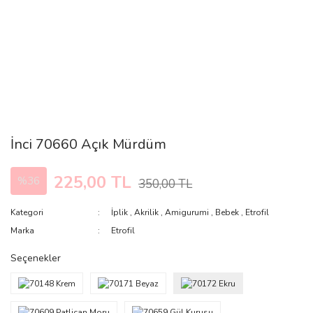
İnci 70660 Açık Mürdüm
225,00 TL
%36
350,00 TL
Kategori
İplik
,
Akrilik
,
Amigurumi
,
Bebek
,
Etrofil
Marka
Etrofil
Seçenekler