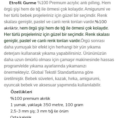
Etrofil
Gurme
%100 Premıum acrylıc antı pıllıng.
Hem
örgü şişi hem de tığ ile örmesi çok kolaydır. Amigurumi ve
her türlü bebek projeleriniz için güzel bir seçimdir. Renk
%100
skalası geniştir, pastel ve canlı renk tonları vardır.
akriliktir, h
em örgü şişi hem de tığ ile örmesi çok kolaydır.
Her türlü projeleriniz için güzel bir seçimdir. Renk skalası
geniştir, pastel ve canlı renk tonları vardır.
Örgü sonrası
daha yumuşak bir efekt için herhangi bir yün yıkama
deterjanı kullanarak yıkama yapabilirsiniz.
Ürününüzün
daha uzun ömürlü olması için çamaşır makinesinde hassas
program/elde yıkama ayarlarında yıkamanızı
önermekteyiz.
Global Tekstil Standartlarına göre
üretilmiştir.
Bebek süveteri, kazak, hırka, amigurumi,
.
oyuncak bebek ve aksesuar yapımında kullanılabilir
Özellikleri
%100 premium akrilik
1 yumak, yaklaşık 350 metre, 100 gram
2,5-3 mm şiş; 3 mm tığ ile örüm
Orta kalınlık