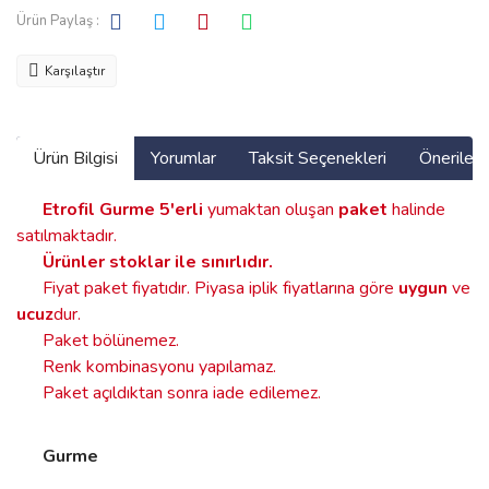
Ürün Paylaş :
Karşılaştır
Ürün Bilgisi
Yorumlar
Taksit Seçenekleri
Önerilerin
Etrofil Gurme
5'erli
yumaktan oluşan
paket
halinde
satılmaktadır.
Ürünler stoklar ile sınırlıdır
.
Fiyat paket fiyatıdır. Piyasa iplik fiyatlarına göre
uygun
ve
ucuz
dur.
Paket bölünemez.
Renk kombinasyonu yapılamaz.
Paket açıldıktan sonra iade edilemez.
Gurme