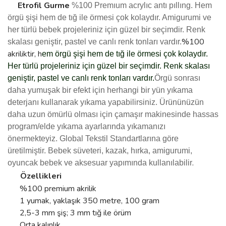
Etrofil
Gurme
%100 Premıum acrylıc antı pıllıng.
Hem
örgü şişi hem de tığ ile örmesi çok kolaydır. Amigurumi ve
her türlü bebek projeleriniz için güzel bir seçimdir. Renk
%100
skalası geniştir, pastel ve canlı renk tonları vardır.
akriliktir, h
em örgü şişi hem de tığ ile örmesi çok kolaydır.
Her türlü projeleriniz için güzel bir seçimdir. Renk skalası
geniştir, pastel ve canlı renk tonları vardır.
Örgü sonrası
daha yumuşak bir efekt için herhangi bir yün yıkama
deterjanı kullanarak yıkama yapabilirsiniz.
Ürününüzün
daha uzun ömürlü olması için çamaşır makinesinde hassas
program/elde yıkama ayarlarında yıkamanızı
önermekteyiz.
Global Tekstil Standartlarına göre
üretilmiştir.
Bebek süveteri, kazak, hırka, amigurumi,
.
oyuncak bebek ve aksesuar yapımında kullanılabilir
Özellikleri
%100 premium akrilik
1 yumak, yaklaşık 350 metre, 100 gram
2,5-3 mm şiş; 3 mm tığ ile örüm
Orta kalınlık