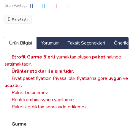
Ürün Paylaş :
Karşılaştır
Ürün Bilgisi
Yorumlar
Taksit Seçenekleri
Önerilerin
Etrofil Gurme
5'erli
yumaktan oluşan
paket
halinde
satılmaktadır.
Ürünler stoklar ile sınırlıdır
.
Fiyat paket fiyatıdır. Piyasa iplik fiyatlarına göre
uygun
ve
ucuz
dur.
Paket bölünemez.
Renk kombinasyonu yapılamaz.
Paket açıldıktan sonra iade edilemez.
Gurme