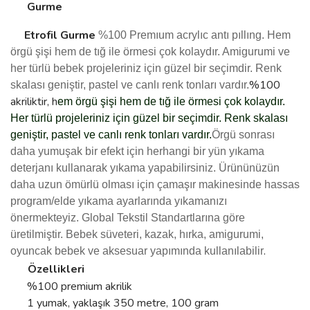
Gurme
Etrofil
Gurme
%100 Premıum acrylıc antı pıllıng.
Hem
örgü şişi hem de tığ ile örmesi çok kolaydır. Amigurumi ve
her türlü bebek projeleriniz için güzel bir seçimdir. Renk
%100
skalası geniştir, pastel ve canlı renk tonları vardır.
akriliktir, h
em örgü şişi hem de tığ ile örmesi çok kolaydır.
Her türlü projeleriniz için güzel bir seçimdir. Renk skalası
geniştir, pastel ve canlı renk tonları vardır.
Örgü sonrası
daha yumuşak bir efekt için herhangi bir yün yıkama
deterjanı kullanarak yıkama yapabilirsiniz.
Ürününüzün
daha uzun ömürlü olması için çamaşır makinesinde hassas
program/elde yıkama ayarlarında yıkamanızı
önermekteyiz.
Global Tekstil Standartlarına göre
üretilmiştir.
Bebek süveteri, kazak, hırka, amigurumi,
.
oyuncak bebek ve aksesuar yapımında kullanılabilir
Özellikleri
%100 premium akrilik
1 yumak, yaklaşık 350 metre, 100 gram