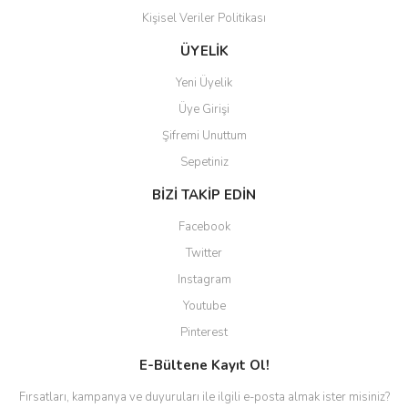
Kişisel Veriler Politikası
Gönder
ÜYELİK
Yeni Üyelik
Üye Girişi
Şifremi Unuttum
Sepetiniz
BİZİ TAKİP EDİN
Facebook
Twitter
Instagram
Youtube
Pinterest
E-Bültene Kayıt Ol!
Fırsatları, kampanya ve duyuruları ile ilgili e-posta almak ister misiniz?