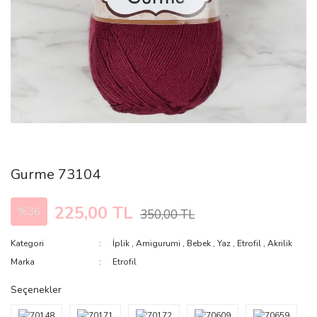
Gurme 73104
225,00 TL
%36
350,00 TL
Kategori
İplik
,
Amigurumi
,
Bebek
,
Yaz
,
Etrofil
,
Akrilik
Marka
Etrofil
Seçenekler