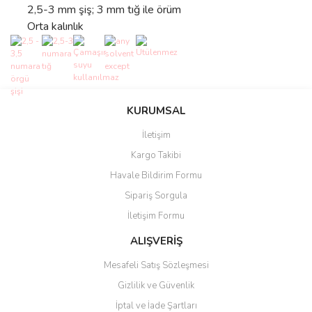
2,5-3 mm şiş; 3 mm tığ ile örüm
Orta kalınlık
Bu ürünün fiyat bilgisi, resim, ürün açıklamalarında ve diğer
konularda yetersiz gördüğünüz noktaları öneri formunu kullanarak
Bu ürüne ilk yorumu siz yapın!
KURUMSAL
tarafımıza iletebilirsiniz.
Görüş ve önerileriniz için teşekkür ederiz.
İletişim
Yorum Yaz
Kargo Takibi
Ürün resmi kalitesiz, bozuk veya görüntülenemiyor.
Havale Bildirim Formu
Ürün açıklamasında eksik bilgiler bulunuyor.
Sipariş Sorgula
Ürün bilgilerinde hatalar bulunuyor.
İletişim Formu
Ürün fiyatı diğer sitelerden daha pahalı.
Bu ürüne benzer farklı alternatifler olmalı.
ALIŞVERİŞ
Mesafeli Satış Sözleşmesi
Gizlilik ve Güvenlik
İptal ve İade Şartları