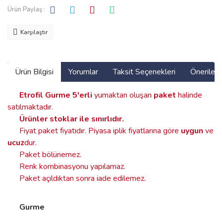
Ürün Paylaş :
Karşılaştır
Ürün Bilgisi
Yorumlar
Taksit Seçenekleri
Önerilerin
Etrofil Gurme
5'erli
yumaktan oluşan
paket
halinde
satılmaktadır.
Ürünler stoklar ile sınırlıdır
.
Fiyat paket fiyatıdır. Piyasa iplik fiyatlarına göre
uygun
ve
ucuz
dur.
Paket bölünemez.
Renk kombinasyonu yapılamaz.
Paket açıldıktan sonra iade edilemez.
Gurme