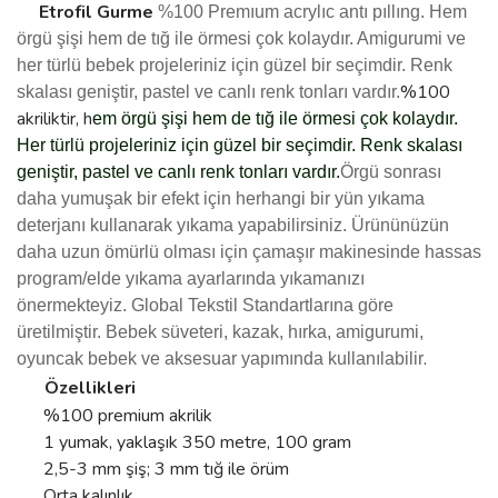
Etrofil
Gurme
%100 Premıum acrylıc antı pıllıng.
Hem
örgü şişi hem de tığ ile örmesi çok kolaydır. Amigurumi ve
her türlü bebek projeleriniz için güzel bir seçimdir. Renk
%100
skalası geniştir, pastel ve canlı renk tonları vardır.
akriliktir, h
em örgü şişi hem de tığ ile örmesi çok kolaydır.
Her türlü projeleriniz için güzel bir seçimdir. Renk skalası
geniştir, pastel ve canlı renk tonları vardır.
Örgü sonrası
daha yumuşak bir efekt için herhangi bir yün yıkama
deterjanı kullanarak yıkama yapabilirsiniz.
Ürününüzün
daha uzun ömürlü olması için çamaşır makinesinde hassas
program/elde yıkama ayarlarında yıkamanızı
önermekteyiz.
Global Tekstil Standartlarına göre
üretilmiştir.
Bebek süveteri, kazak, hırka, amigurumi,
.
oyuncak bebek ve aksesuar yapımında kullanılabilir
Özellikleri
%100 premium akrilik
1 yumak, yaklaşık 350 metre, 100 gram
2,5-3 mm şiş; 3 mm tığ ile örüm
Orta kalınlık