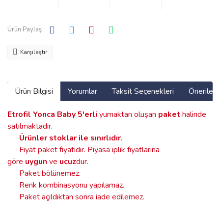
Ürün Paylaş :
Karşılaştır
Ürün Bilgisi
Yorumlar
Taksit Seçenekleri
Önerilerin
Etrofil Yonca Baby
5'erli
yumaktan oluşan
paket
halinde
satılmaktadır.
Ürünler stoklar ile sınırlıdır
.
Fiyat paket fiyatıdır. Piyasa iplik fiyatlarına
göre
uygun
ve
ucuz
dur.
Paket bölünemez.
Renk kombinasyonu yapılamaz.
Paket açıldıktan sonra iade edilemez.