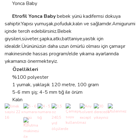
Yonca Baby
Etrofil Yonca Baby
bebek yünü kadifemsi dokuya
sahiptir.Yapısı yumuşak,pofuduk,kalın ve sağlamdır.Amigurumi
içinde tercih edebilirsiniz.Bebek
giysileri,süveter,şapka,atkı,battaniye,yastık için
idealdir.Ürününüzün daha uzun ömürlü olması için çamaşır
makinesinde hassas program/elde yıkama ayarlarında
yıkamanızı önermekteyiz.
Özellikleri
%100 polyester
1 yumak, yaklaşık 120 metre, 100 gram
5-6 mm şiş; 4-5 mm tığ ile örüm
Kalın
Bu ürünün fiyat bilgisi, resim, ürün açıklamalarında ve diğer