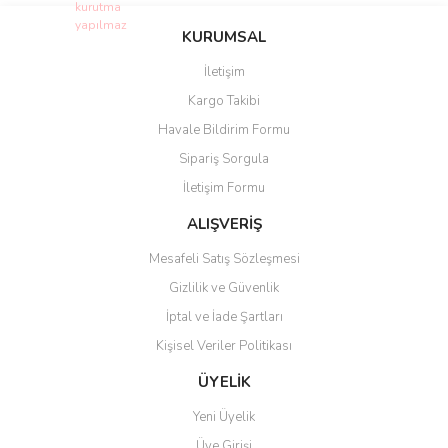
konularda yetersiz gördüğünüz noktaları öneri formunu kullanarak
Bu ürüne ilk yorumu siz yapın!
KURUMSAL
tarafımıza iletebilirsiniz.
Görüş ve önerileriniz için teşekkür ederiz.
İletişim
Yorum Yaz
Kargo Takibi
Ürün resmi kalitesiz, bozuk veya görüntülenemiyor.
Havale Bildirim Formu
Ürün açıklamasında eksik bilgiler bulunuyor.
Sipariş Sorgula
Ürün bilgilerinde hatalar bulunuyor.
İletişim Formu
Ürün fiyatı diğer sitelerden daha pahalı.
Bu ürüne benzer farklı alternatifler olmalı.
ALIŞVERİŞ
Mesafeli Satış Sözleşmesi
Gizlilik ve Güvenlik
İptal ve İade Şartları
Kişisel Veriler Politikası
Gönder
ÜYELİK
Yeni Üyelik
Üye Girişi