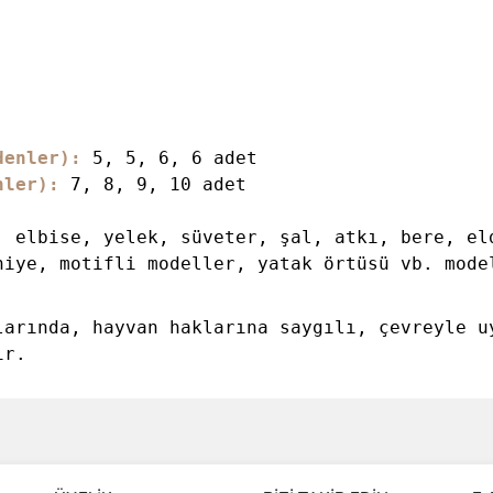
denler)
:
5, 5, 6, 6 adet
nler):
7, 8, 9, 10 adet
, elbise, yelek, süveter, şal, atkı, bere, el
niye, motifli modeller, yatak örtüsü vb. mode
larında, hayvan haklarına saygılı, çevreyle u
ır.
ve diğer konularda yetersiz gördüğünüz noktaları öneri formunu kullanarak taraf
Bu ürüne ilk yorumu siz yapın!