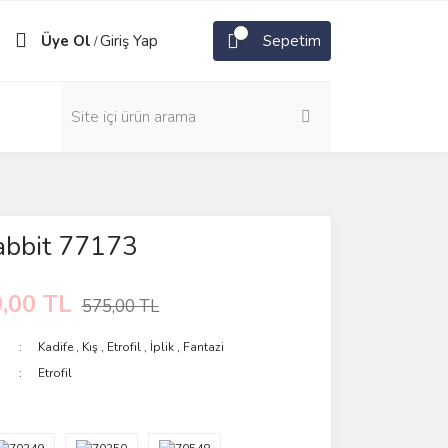
Üye Ol
Giriş Yap
Sepetim
/
Rabbit 77173
,00 TL
575,00 TL
Kadife
,
Kış
,
Etrofil
,
İplik
,
Fantazi
Etrofil