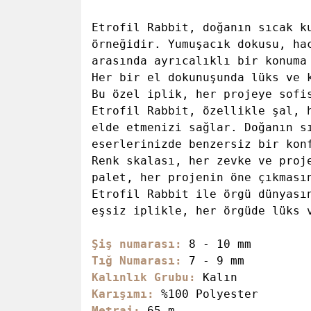
Etrofil Rabbit, doğanın sıcak k
örneğidir. Yumuşacık dokusu, ha
arasında ayrıcalıklı bir konuma
Her bir el dokunuşunda lüks ve 
Bu özel iplik, her projeye sofi
Etrofil Rabbit, özellikle şal, 
elde etmenizi sağlar. Doğanın s
eserlerinizde benzersiz bir kon
Renk skalası, her zevke ve proj
palet, her projenin öne çıkması
Etrofil Rabbit ile örgü dünyası
eşsiz iplikle, her örgüde lüks 
Şiş numarası:
8 
Tığ Numarası:
7 
Kalınlık Grubu:
Kalın
Karışımı:
%100 Polyester
Metraj:
65 m