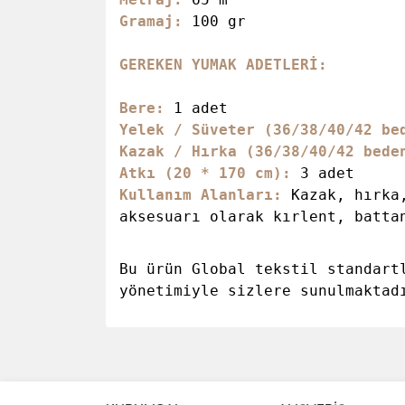
Gramaj:
100 gr
GEREKEN YUMAK ADETLERİ:
Bere:
1 adet
Yelek / Süveter (36/38/40/42 be
Kazak / Hırka (36/38/40/42 bede
Atkı (20 * 170 cm):
3
adet
Kullanım Alanları:
Kazak, hırka
aksesuarı olarak kırlent, batta
Bu ürün Global tekstil standart
yönetimiyle sizlere sunulmaktad
Bu ürünün fiyat bilgisi, resim, ürün açıklamalarında 
Görüş ve önerileriniz için teşekkür ederiz.