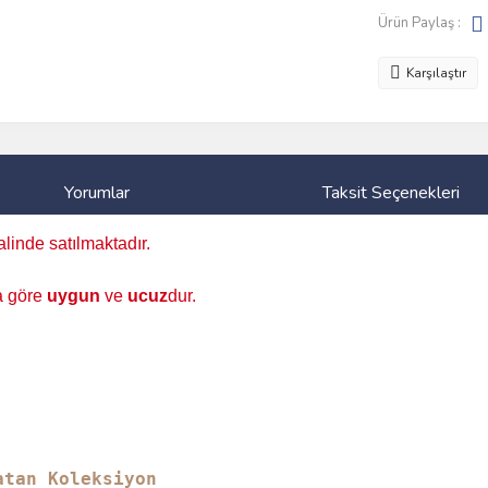
Ürün Paylaş :
Karşılaştır
Yorumlar
Taksit Seçenekleri
linde satılmaktadır.
na göre
uygun
ve
ucuz
dur.
atan Koleksiyon