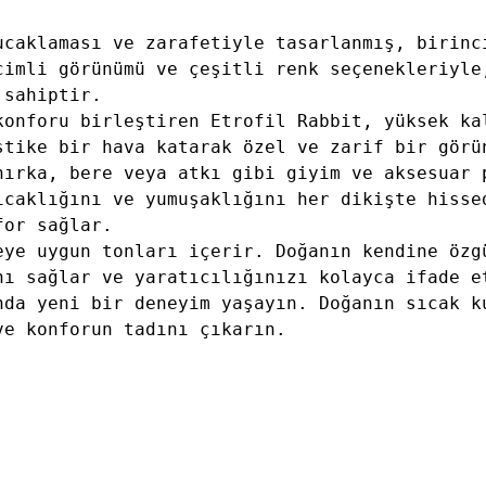
ucaklaması ve zarafetiyle tasarlanmış, birinc
cimli görünümü ve çeşitli renk seçenekleriyle
 sahiptir.
konforu birleştiren Etrofil Rabbit, yüksek ka
stike bir hava katarak özel ve zarif bir görü
hırka, bere veya atkı gibi giyim ve aksesuar 
ıcaklığını ve yumuşaklığını her dikişte hisse
for sağlar.
eye uygun tonları içerir. Doğanın kendine özg
nı sağlar ve yaratıcılığınızı kolayca ifade e
nda yeni bir deneyim yaşayın. Doğanın sıcak k
ve konforun tadını çıkarın.
- 10 mm
- 9 mm