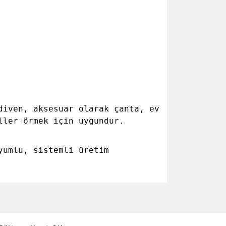
diven, aksesuar olarak çanta, ev
ller örmek için uygundur.
yumlu, sistemli üretim
ımıza iletebilirsiniz.