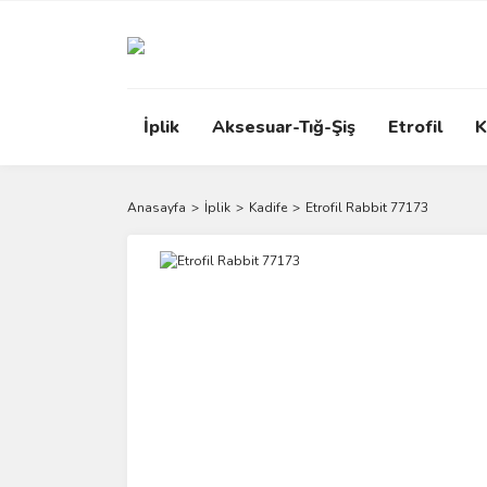
İplik
Aksesuar-Tığ-Şiş
Etrofil
K
Anasayfa
İplik
Kadife
Etrofil Rabbit 77173