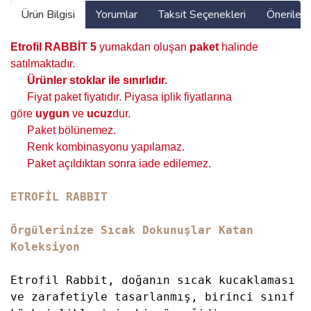
Ürün Bilgisi
Yorumlar
Taksit Seçenekleri
Önerilerin
Etrofil RABBİT
5
yumakdan oluşan
paket
halinde
satılmaktadır.
Ürünler stoklar ile sınırlıdır
.
Fiyat paket fiyatıdır. Piyasa iplik fiyatlarına
göre
uygun
ve
ucuz
dur.
Paket bölünemez.
Renk kombinasyonu yapılamaz.
Paket açıldıktan sonra iade edilemez.
ETROFİL RABBIT
Örgülerinize Sıcak Dokunuşlar Katan
Koleksiyon
Etrofil Rabbit, doğanın sıcak kucaklaması
ve zarafetiyle tasarlanmış, birinci sınıf