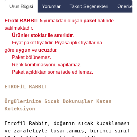
Ürün Bilgisi
Yorumlar
Taksit Seçenekleri
Önerilerin
Etrofil RABBİT
5
yumakdan oluşan
paket
halinde
satılmaktadır.
Ürünler stoklar ile sınırlıdır
.
Fiyat paket fiyatıdır. Piyasa iplik fiyatlarına
göre
uygun
ve
ucuz
dur.
Paket bölünemez.
Renk kombinasyonu yapılamaz.
Paket açıldıktan sonra iade edilemez.
ETROFİL RABBIT
Örgülerinize Sıcak Dokunuşlar Katan
Koleksiyon
Etrofil Rabbit, doğanın sıcak kucaklaması
ve zarafetiyle tasarlanmış, birinci sınıf