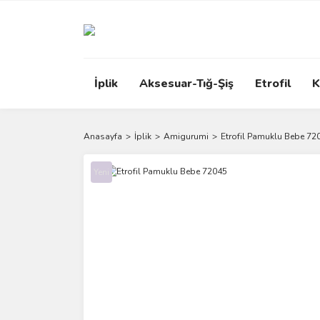
İplik
Aksesuar-Tığ-Şiş
Etrofil
K
Anasayfa
İplik
Amigurumi
Etrofil Pamuklu Bebe 72
Yeni