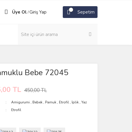
Üye Ol
Giriş Yap
Sepetim
/
 Pamuklu Bebe 72045
,00 TL
450,00 TL
Amigurumi
,
Bebek
,
Pamuk
,
Etrofil
,
İplik
,
Yaz
Etrofil