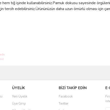
 hem tığ işinde kullanabilirsiniz.Pamuk dokusu sayesinde örgüler
çin tercih edebilirsiniz.Ürününüzün daha uzun ömürlü olması için 
ve diğer konularda yetersiz gördüğünüz noktaları öneri formunu kullanarak taraf
Bu ürüne ilk yorumu siz yapın!
ÜYELİK
BİZİ TAKİP EDİN
E-
r.
Yorum Yaz
si
Yeni Üyelik
Facebook
Fır
ist
Üye Girişi
Twitter