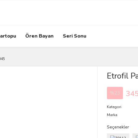
artopu
Ören Bayan
Seri Sonu
045
Etrofil
345
%23
Kategori
Marka
Seçenekler