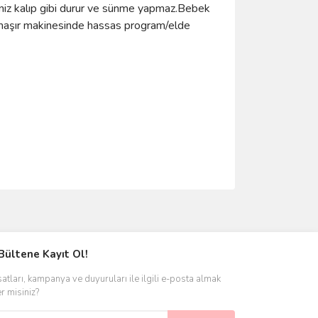
iniz kalıp gibi durur ve sünme yapmaz.Bebek
çamaşır makinesinde hassas program/elde
ımıza iletebilirsiniz.
Bültene Kayıt Ol!
satları, kampanya ve duyuruları ile ilgili e-posta almak
er misiniz?