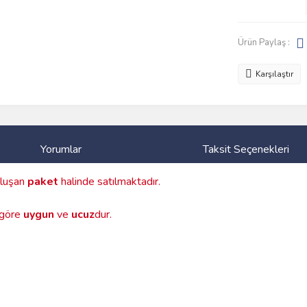
Ürün Paylaş :
Karşılaştır
Yorumlar
Taksit Seçenekleri
luşan
paket
halinde satılmaktadır.
a göre
uygun
ve
ucuz
dur.