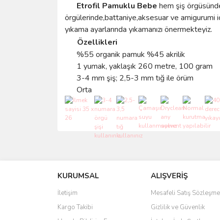
Etrofil Pamuklu Bebe
hem şiş örgüsünde
örgülerinde,battaniye,aksesuar ve amigurumi i
yıkama ayarlarında yıkamanızı önermekteyiz.
Özellikleri
%55 organik pamuk %45 akrilik
1 yumak, yaklaşık 260 metre, 100 gram
3-4 mm şiş; 2,5-3 mm tığ ile örüm
Orta
Bu ürünün fiyat bilgisi, resim, ürün açıklamalarında 
Görüş ve önerileriniz için teşekkür ederiz.
KURUMSAL
ALIŞVERİŞ
Ürün resmi kalitesiz, bozuk veya görüntülenemiyo
Ürün açıklamasında eksik bilgiler bulunuyor.
İletişim
Mesafeli Satış Sözleşme
Ürün bilgilerinde hatalar bulunuyor.
Kargo Takibi
Gizlilik ve Güvenlik
Ürün fiyatı diğer sitelerden daha pahalı.