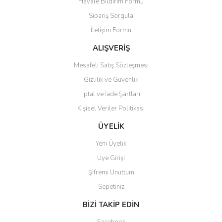
Havale Bildirim Formu
Ürün açıklamasında eksik bilgiler bulunuyor.
Sipariş Sorgula
Ürün bilgilerinde hatalar bulunuyor.
İletişim Formu
Ürün fiyatı diğer sitelerden daha pahalı.
Bu ürüne benzer farklı alternatifler olmalı.
ALIŞVERİŞ
Mesafeli Satış Sözleşmesi
Gizlilik ve Güvenlik
İptal ve İade Şartları
Kişisel Veriler Politikası
Gönder
ÜYELİK
Yeni Üyelik
Üye Girişi
Şifremi Unuttum
Sepetiniz
BİZİ TAKİP EDİN
Facebook