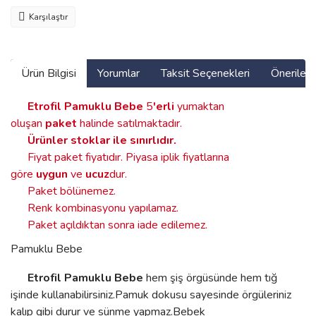
Karşılaştır
Ürün Bilgisi
Yorumlar
Taksit Seçenekleri
Önerilerin
Etrofil Pamuklu Bebe
5
'erli
yumaktan
oluşan
paket
halinde satılmaktadır.
Ürünler stoklar ile sınırlıdır
.
Fiyat paket fiyatıdır. Piyasa iplik fiyatlarına
göre
uygun
ve
ucuz
dur.
Paket bölünemez.
Renk kombinasyonu yapılamaz.
Paket açıldıktan sonra iade edilemez.
Pamuklu Bebe
Etrofil Pamuklu Bebe
hem şiş örgüsünde hem tığ
işinde kullanabilirsiniz.Pamuk dokusu sayesinde örgüleriniz
kalıp gibi durur ve sünme yapmaz.Bebek