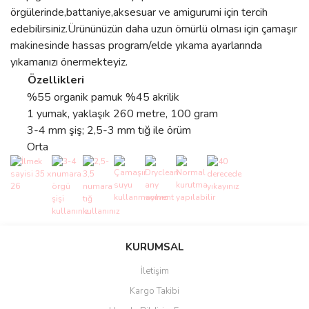
örgülerinde,battaniye,aksesuar ve amigurumi için tercih
edebilirsiniz.Ürününüzün daha uzun ömürlü olması için çamaşır
makinesinde hassas program/elde yıkama ayarlarında
yıkamanızı önermekteyiz.
Özellikleri
%55 organik pamuk %45 akrilik
1 yumak, yaklaşık 260 metre, 100 gram
3-4 mm şiş; 2,5-3 mm tığ ile örüm
Orta
Bu ürünün fiyat bilgisi, resim, ürün açıklamalarında ve diğer
konularda yetersiz gördüğünüz noktaları öneri formunu kullanarak
Bu ürüne ilk yorumu siz yapın!
KURUMSAL
tarafımıza iletebilirsiniz.
Görüş ve önerileriniz için teşekkür ederiz.
İletişim
Yorum Yaz
Kargo Takibi
Ürün resmi kalitesiz, bozuk veya görüntülenemiyor.