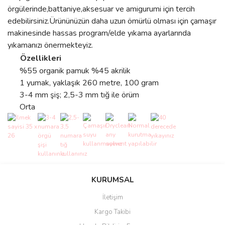
örgülerinde,battaniye,aksesuar ve amigurumi için tercih
edebilirsiniz.Ürününüzün daha uzun ömürlü olması için çamaşır
makinesinde hassas program/elde yıkama ayarlarında
yıkamanızı önermekteyiz.
Özellikleri
%55 organik pamuk %45 akrilik
1 yumak, yaklaşık 260 metre, 100 gram
3-4 mm şiş; 2,5-3 mm tığ ile örüm
Orta
Bu ürünün fiyat bilgisi, resim, ürün açıklamalarında ve diğer
konularda yetersiz gördüğünüz noktaları öneri formunu kullanarak
Bu ürüne ilk yorumu siz yapın!
KURUMSAL
tarafımıza iletebilirsiniz.
Görüş ve önerileriniz için teşekkür ederiz.
İletişim
Yorum Yaz
Kargo Takibi
Ürün resmi kalitesiz, bozuk veya görüntülenemiyor.