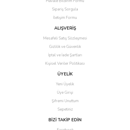
Havale Bildirim Formu
Ürün açıklamasında eksik bilgiler bulunuyor.
Sipariş Sorgula
Ürün bilgilerinde hatalar bulunuyor.
İletişim Formu
Ürün fiyatı diğer sitelerden daha pahalı.
Bu ürüne benzer farklı alternatifler olmalı.
ALIŞVERİŞ
Mesafeli Satış Sözleşmesi
Gizlilik ve Güvenlik
İptal ve İade Şartları
Kişisel Veriler Politikası
Gönder
ÜYELİK
Yeni Üyelik
Üye Girişi
Şifremi Unuttum
Sepetiniz
BİZİ TAKİP EDİN
Facebook