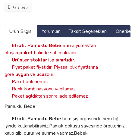
Karşılaştır
Ürün Bilgisi
Yorumlar
Taksit Seçenekleri
Önerilerin
Etrofil Pamuklu Bebe
5
'erli
yumaktan
oluşan
paket
halinde satılmaktadır.
Ürünler stoklar ile sınırlıdır
.
Fiyat paket fiyatıdır. Piyasa iplik fiyatlarına
göre
uygun
ve
ucuz
dur.
Paket bölünemez.
Renk kombinasyonu yapılamaz.
Paket açıldıktan sonra iade edilemez.
Pamuklu Bebe
Etrofil Pamuklu Bebe
hem şiş örgüsünde hem tığ
işinde kullanabilirsiniz.Pamuk dokusu sayesinde örgüleriniz
kalıp gibi durur ve sünme yapmaz.Bebek