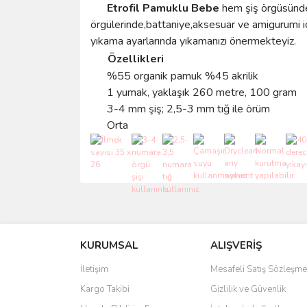
Etrofil Pamuklu Bebe
hem şiş örgüsünde
örgülerinde,battaniye,aksesuar ve amigurumi i
yıkama ayarlarında yıkamanızı önermekteyiz.
Özellikleri
%55 organik pamuk %45 akrilik
1 yumak, yaklaşık 260 metre, 100 gram
3-4 mm şiş; 2,5-3 mm tığ ile örüm
Orta
Bu ürünün fiyat bilgisi, resim, ürün açıklamalarında 
Görüş ve önerileriniz için teşekkür ederiz.
KURUMSAL
ALIŞVERİŞ
Ürün resmi kalitesiz, bozuk veya görüntülenemiyo
Ürün açıklamasında eksik bilgiler bulunuyor.
İletişim
Mesafeli Satış Sözleşme
Ürün bilgilerinde hatalar bulunuyor.
Kargo Takibi
Gizlilik ve Güvenlik
Ürün fiyatı diğer sitelerden daha pahalı.