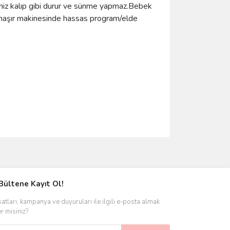
iniz kalıp gibi durur ve sünme yapmaz.Bebek
çamaşır makinesinde hassas program/elde
ımıza iletebilirsiniz.
Bültene Kayıt Ol!
satları, kampanya ve duyuruları ile ilgili e-posta almak
er misiniz?