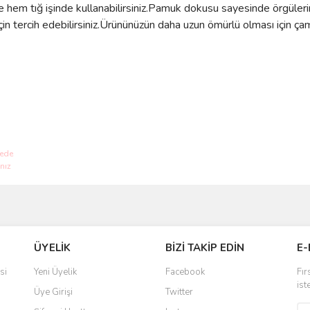
 hem tığ işinde kullanabilirsiniz.Pamuk dokusu sayesinde örgüler
çin tercih edebilirsiniz.Ürününüzün daha uzun ömürlü olması için 
ve diğer konularda yetersiz gördüğünüz noktaları öneri formunu kullanarak taraf
Bu ürüne ilk yorumu siz yapın!
ÜYELİK
BİZİ TAKİP EDİN
E-
r.
Yorum Yaz
si
Yeni Üyelik
Facebook
Fır
ist
Üye Girişi
Twitter