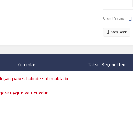
Ürün Paylaş :
Karşılaştır
Yorumlar
Taksit Seçenekleri
luşan
paket
halinde satılmaktadır.
a göre
uygun
ve
ucuz
dur.