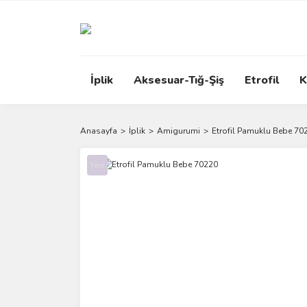
İplik
Aksesuar-Tığ-Şiş
Etrofil
K
Anasayfa
İplik
Amigurumi
Etrofil Pamuklu Bebe 70
Yeni