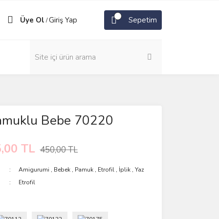
Üye Ol
Giriş Yap
Sepetim
/
 Pamuklu Bebe 70220
,00 TL
450,00 TL
Amigurumi
,
Bebek
,
Pamuk
,
Etrofil
,
İplik
,
Yaz
Etrofil