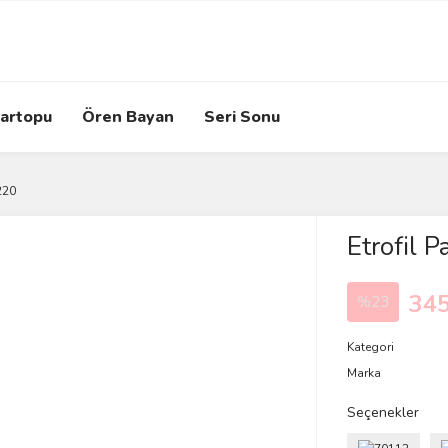
artopu
Ören Bayan
Seri Sonu
220
Etrofil
345
%23
Kategori
Marka
Seçenekler