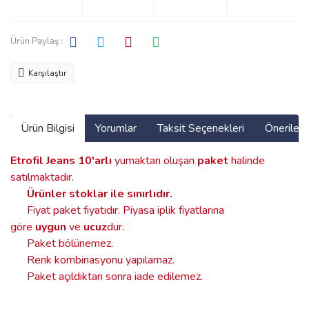
Ürün Paylaş :
Karşılaştır
Ürün Bilgisi
Yorumlar
Taksit Seçenekleri
Önerilerin
Etrofil Jeans
10'arlı
yumaktan oluşan
paket
halinde
satılmaktadır.
Ürünler stoklar ile sınırlıdır
.
Fiyat paket fiyatıdır. Piyasa iplik fiyatlarına
göre
uygun
ve
ucuz
dur.
Paket bölünemez.
Renk kombinasyonu yapılamaz.
Paket açıldıktan sonra iade edilemez.