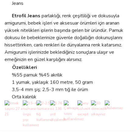
Jeans
Etrofil Jeans
parlaklığı, renk çeşitliliği ve dokusuyla
amigurumi, bebek işleri ve aksesuar örümleri için aranan
yüksek nitelikleri iplerin başında gelen bir üründür. Pamuk
dokusu ile bebeklerinize güvenle doğallığın dokunuşlarını
hissettirirken, canlı renkleri ile dünyalarına renk katarsınız.
Amigurumi işlerinizde beklediğiniz sonuçlara ulaşır ve
emeğinizin en güzel karşılığını alırsınız.
Özellikleri
%55 pamuk %45 akrilik
1 yumak, yaklaşık 160 metre, 50 gram
3,5-4 mm şiş; 2,5-3 mm tığ ile örüm
Orta kalınlık
Bu ürünün fiyat bilgisi, resim, ürün açıklamalarında ve diğer
konularda yetersiz gördüğünüz noktaları öneri formunu kullanarak