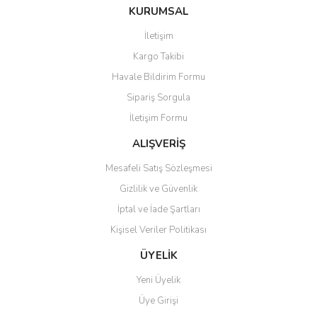
Bu ürüne ilk yorumu siz yapın!
KURUMSAL
tarafımıza iletebilirsiniz.
Görüş ve önerileriniz için teşekkür ederiz.
İletişim
Yorum Yaz
Kargo Takibi
Ürün resmi kalitesiz, bozuk veya görüntülenemiyor.
Havale Bildirim Formu
Ürün açıklamasında eksik bilgiler bulunuyor.
Sipariş Sorgula
Ürün bilgilerinde hatalar bulunuyor.
İletişim Formu
Ürün fiyatı diğer sitelerden daha pahalı.
Bu ürüne benzer farklı alternatifler olmalı.
ALIŞVERİŞ
Mesafeli Satış Sözleşmesi
Gizlilik ve Güvenlik
İptal ve İade Şartları
Kişisel Veriler Politikası
Gönder
ÜYELİK
Yeni Üyelik
Üye Girişi