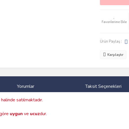
Ürün Paylaş :
Karşılaştır
Yorumlar
Taksit Seçenekleri
halinde satılmaktadır.
a göre
uygun
ve
ucuz
dur.