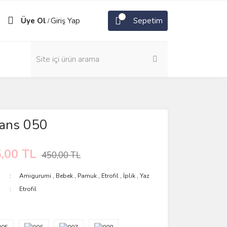
Üye Ol
Giriş Yap
Sepetim
/
Jeans 050
,00 TL
450,00 TL
Amigurumi
,
Bebek
,
Pamuk
,
Etrofil
,
İplik
,
Yaz
Etrofil