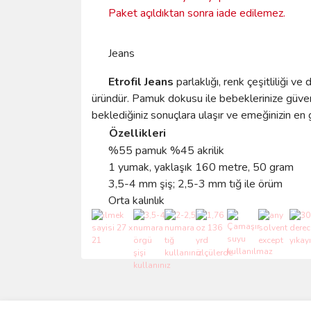
Paket açıldıktan sonra iade edilemez.
Jeans
Etrofil Jeans
parlaklığı, renk çeşitliliği v
üründür. Pamuk dokusu ile bebeklerinize güvenle 
beklediğiniz sonuçlara ulaşır ve emeğinizin en güz
Özellikleri
%55 pamuk %45 akrilik
1 yumak, yaklaşık 160 metre, 50 gram
3,5-4 mm şiş; 2,5-3 mm tığ ile örüm
Orta kalınlık
Bu ürünün fiyat bilgisi, resim, ürün açıklamalarında 
Görüş ve önerileriniz için teşekkür ederiz.