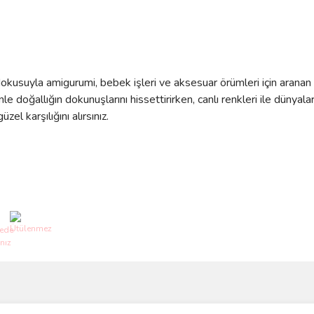
e dokusuyla amigurumi, bebek işleri ve aksesuar örümleri için aranan 
doğallığın dokunuşlarını hissettirirken, canlı renkleri ile dünyalar
el karşılığını alırsınız.
ve diğer konularda yetersiz gördüğünüz noktaları öneri formunu kullanarak taraf
Bu ürüne ilk yorumu siz yapın!