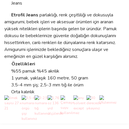
Jeans
Etrofil Jeans
parlaklığı, renk çeşitliliği ve dokusuyla
amigurumi, bebek işleri ve aksesuar örümleri için aranan
yüksek nitelikleri iplerin başında gelen bir üründür. Pamuk
dokusu ile bebeklerinize güvenle doğallığın dokunuşlarını
hissettirirken, canlı renkleri ile dünyalarına renk katarsınız.
Amigurumi işlerinizde beklediğiniz sonuçlara ulaşır ve
emeğinizin en güzel karşılığını alırsınız.
Özellikleri
%55 pamuk %45 akrilik
1 yumak, yaklaşık 160 metre, 50 gram
3,5-4 mm şiş; 2,5-3 mm tığ ile örüm
Orta kalınlık
Bu ürünün fiyat bilgisi, resim, ürün açıklamalarında ve diğer
konularda yetersiz gördüğünüz noktaları öneri formunu kullanarak