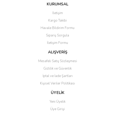
Bu ürüne ilk yorumu siz yapın!
KURUMSAL
tarafımıza iletebilirsiniz.
Görüş ve önerileriniz için teşekkür ederiz.
İletişim
Yorum Yaz
Kargo Takibi
Ürün resmi kalitesiz, bozuk veya görüntülenemiyor.
Havale Bildirim Formu
Ürün açıklamasında eksik bilgiler bulunuyor.
Sipariş Sorgula
Ürün bilgilerinde hatalar bulunuyor.
İletişim Formu
Ürün fiyatı diğer sitelerden daha pahalı.
Bu ürüne benzer farklı alternatifler olmalı.
ALIŞVERİŞ
Mesafeli Satış Sözleşmesi
Gizlilik ve Güvenlik
İptal ve İade Şartları
Kişisel Veriler Politikası
Gönder
ÜYELİK
Yeni Üyelik
Üye Girişi