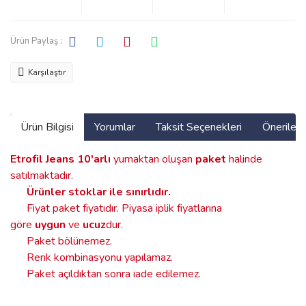
Ürün Paylaş :
Karşılaştır
Ürün Bilgisi
Yorumlar
Taksit Seçenekleri
Önerilerin
Etrofil Jeans
10'arlı
yumaktan oluşan
paket
halinde
satılmaktadır.
Ürünler stoklar ile sınırlıdır
.
Fiyat paket fiyatıdır. Piyasa iplik fiyatlarına
göre
uygun
ve
ucuz
dur.
Paket bölünemez.
Renk kombinasyonu yapılamaz.
Paket açıldıktan sonra iade edilemez.