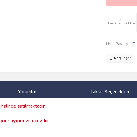
Ürün Paylaş :
Karşılaştır
Yorumlar
Taksit Seçenekleri
halinde satılmaktadır.
a göre
uygun
ve
ucuz
dur.