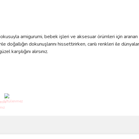
e dokusuyla amigurumi, bebek işleri ve aksesuar örümleri için aranan 
doğallığın dokunuşlarını hissettirirken, canlı renkleri ile dünyalar
el karşılığını alırsınız.
ve diğer konularda yetersiz gördüğünüz noktaları öneri formunu kullanarak taraf
Bu ürüne ilk yorumu siz yapın!