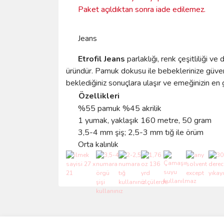
Paket açıldıktan sonra iade edilemez.
Jeans
Etrofil Jeans
parlaklığı, renk çeşitliliği v
üründür. Pamuk dokusu ile bebeklerinize güvenle 
beklediğiniz sonuçlara ulaşır ve emeğinizin en güz
Özellikleri
%55 pamuk %45 akrilik
1 yumak, yaklaşık 160 metre, 50 gram
3,5-4 mm şiş; 2,5-3 mm tığ ile örüm
Orta kalınlık
Bu ürünün fiyat bilgisi, resim, ürün açıklamalarında 
Görüş ve önerileriniz için teşekkür ederiz.