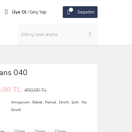
Üye Ol
Giriş Yap
Sepetim
/
Jeans 040
,00 TL
450,00 TL
Amigurumi
,
Bebek
,
Pamuk
,
Etrofil
,
İplik
,
Yaz
Etrofil