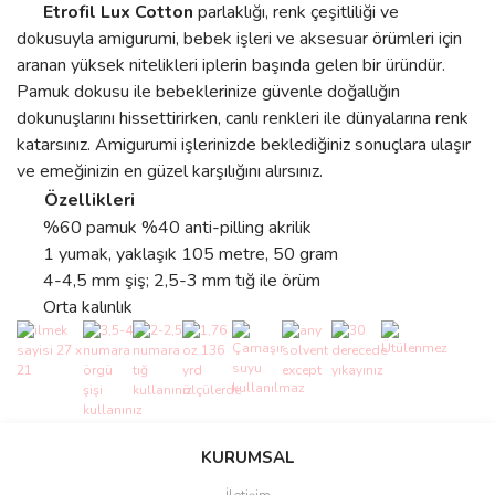
Etrofil Lux Cotton
parlaklığı, renk çeşitliliği ve
dokusuyla amigurumi, bebek işleri ve aksesuar örümleri için
aranan yüksek nitelikleri iplerin başında gelen bir üründür.
Pamuk dokusu ile bebeklerinize güvenle doğallığın
dokunuşlarını hissettirirken, canlı renkleri ile dünyalarına renk
katarsınız. Amigurumi işlerinizde beklediğiniz sonuçlara ulaşır
ve emeğinizin en güzel karşılığını alırsınız.
Özellikleri
%60 pamuk %40 anti-pilling akrilik
1 yumak, yaklaşık 105 metre, 50 gram
4-4,5 mm şiş; 2,5-3 mm tığ ile örüm
Orta kalınlık
Bu ürünün fiyat bilgisi, resim, ürün açıklamalarında ve diğer
konularda yetersiz gördüğünüz noktaları öneri formunu kullanarak
Bu ürüne ilk yorumu siz yapın!
KURUMSAL
tarafımıza iletebilirsiniz.
Görüş ve önerileriniz için teşekkür ederiz.