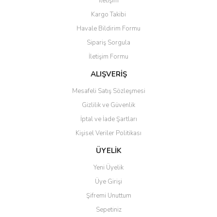
İletişim
Yorum Yaz
Kargo Takibi
Ürün resmi kalitesiz, bozuk veya görüntülenemiyor.
Havale Bildirim Formu
Ürün açıklamasında eksik bilgiler bulunuyor.
Sipariş Sorgula
Ürün bilgilerinde hatalar bulunuyor.
İletişim Formu
Ürün fiyatı diğer sitelerden daha pahalı.
Bu ürüne benzer farklı alternatifler olmalı.
ALIŞVERİŞ
Mesafeli Satış Sözleşmesi
Gizlilik ve Güvenlik
İptal ve İade Şartları
Kişisel Veriler Politikası
Gönder
ÜYELİK
Yeni Üyelik
Üye Girişi
Şifremi Unuttum
Sepetiniz