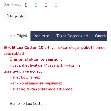
Ürün Paylaş :
Karşılaştır
Ürün Bilgisi
Yorumlar
Taksit Seçenekleri
Önerilerin
Etrofil Lux Cotton
10'arlı
yumaktan oluşan
paket
halinde
satılmaktadır.
Ürünler stoklar ile sınırlıdır
.
Fiyat paket fiyatıdır. Piyasa iplik fiyatlarına
göre
uygun
ve
ucuz
dur.
Paket bölünemez.
Renk kombinasyonu yapılamaz.
Paket açıldıktan sonra iade edilemez.
Bambino Lux Cotton