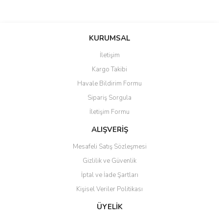
Bu ürünün fiyat bilgisi, resim, ürün açıklamalarında ve diğer
konularda yetersiz gördüğünüz noktaları öneri formunu kullanarak
Bu ürüne ilk yorumu siz yapın!
KURUMSAL
tarafımıza iletebilirsiniz.
Görüş ve önerileriniz için teşekkür ederiz.
İletişim
Yorum Yaz
Kargo Takibi
Ürün resmi kalitesiz, bozuk veya görüntülenemiyor.
Havale Bildirim Formu
Ürün açıklamasında eksik bilgiler bulunuyor.
Sipariş Sorgula
Ürün bilgilerinde hatalar bulunuyor.
İletişim Formu
Ürün fiyatı diğer sitelerden daha pahalı.
Bu ürüne benzer farklı alternatifler olmalı.
ALIŞVERİŞ
Mesafeli Satış Sözleşmesi
Gizlilik ve Güvenlik
İptal ve İade Şartları
Kişisel Veriler Politikası
Gönder
ÜYELİK