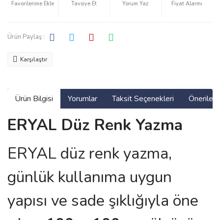
Tavsiye Et
Yorum Yaz
Fiyat Alarmı
Ürün Paylaş :
Karşılaştır
Ürün Bilgisi
Yorumlar
Taksit Seçenekleri
Önerilerin
ERYAL Düz Renk Yazma
ERYAL düz renk yazma,
günlük kullanıma uygun
yapısı ve sade şıklığıyla öne