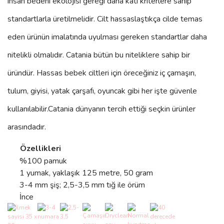
insan bedeni ekolojisi gereği daha katı kriterlere sahip
standartlarla üretilmelidir. Cilt hassaslaştıkça cilde temas
eden ürünün imalatında uyulması gereken standartlar daha
nitelikli olmalıdır. Catania bütün bu niteliklere sahip bir
üründür. Hassas bebek ciltleri için öreceğiniz iç çamaşırı,
tulum, giyisi, yatak çarşafı, oyuncak gibi her işte güvenle
kullanılabilir.
Catania
dünyanın tercih ettiği seçkin ürünler
arasındadır.
Özellikleri
%100 pamuk
1 yumak, yaklaşık 125 metre, 50 gram
3-4 mm şiş; 2,5-3,5 mm tığ ile örüm
İnce