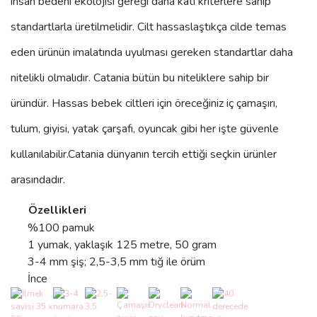
insan bedeni ekolojisi gereği daha katı kriterlere sahip
standartlarla üretilmelidir. Cilt hassaslaştıkça cilde temas
eden ürünün imalatında uyulması gereken standartlar daha
nitelikli olmalıdır. Catania bütün bu niteliklere sahip bir
üründür. Hassas bebek ciltleri için öreceğiniz iç çamaşırı,
tulum, giyisi, yatak çarşafı, oyuncak gibi her işte güvenle
kullanılabilir.
Catania
dünyanın tercih ettiği seçkin ürünler
arasındadır.
Özellikleri
%100 pamuk
1 yumak, yaklaşık 125 metre, 50 gram
3-4 mm şiş; 2,5-3,5 mm tığ ile örüm
İnce