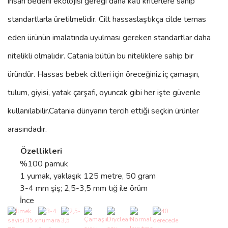
insan bedeni ekolojisi gereği daha katı kriterlere sahip
standartlarla üretilmelidir. Cilt hassaslaştıkça cilde temas
eden ürünün imalatında uyulması gereken standartlar daha
nitelikli olmalıdır. Catania bütün bu niteliklere sahip bir
üründür. Hassas bebek ciltleri için öreceğiniz iç çamaşırı,
tulum, giyisi, yatak çarşafı, oyuncak gibi her işte güvenle
kullanılabilir.
Catania
dünyanın tercih ettiği seçkin ürünler
arasındadır.
Özellikleri
%100 pamuk
1 yumak, yaklaşık 125 metre, 50 gram
3-4 mm şiş; 2,5-3,5 mm tığ ile örüm
İnce