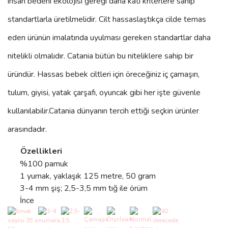
insan bedeni ekolojisi gereği daha katı kriterlere sahip
standartlarla üretilmelidir. Cilt hassaslaştıkça cilde temas
eden ürünün imalatında uyulması gereken standartlar daha
nitelikli olmalıdır. Catania bütün bu niteliklere sahip bir
üründür. Hassas bebek ciltleri için öreceğiniz iç çamaşırı,
tulum, giyisi, yatak çarşafı, oyuncak gibi her işte güvenle
kullanılabilir.
Catania
dünyanın tercih ettiği seçkin ürünler
arasındadır.
Özellikleri
%100 pamuk
1 yumak, yaklaşık 125 metre, 50 gram
3-4 mm şiş; 2,5-3,5 mm tığ ile örüm
İnce