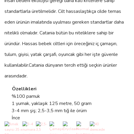
insan bedeni ekolojisi gereği daha katı kriterlere sahip
standartlarla üretilmelidir. Cilt hassaslaştıkça cilde temas
eden ürünün imalatında uyulması gereken standartlar daha
nitelikli olmalıdır. Catania bütün bu niteliklere sahip bir
üründür. Hassas bebek ciltleri için öreceğiniz iç çamaşırı,
tulum, giyisi, yatak çarşafı, oyuncak gibi her işte güvenle
kullanılabilir.
Catania
dünyanın tercih ettiği seçkin ürünler
arasındadır.
Özellikleri
%100 pamuk
1 yumak, yaklaşık 125 metre, 50 gram
3-4 mm şiş; 2,5-3,5 mm tığ ile örüm
İnce