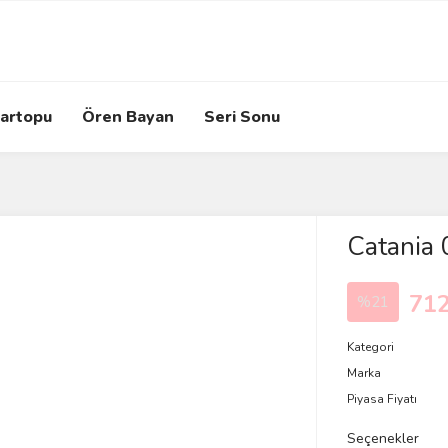
artopu
Ören Bayan
Seri Sonu
Catania
712
%21
Kategori
Marka
Piyasa Fiyatı
Seçenekler