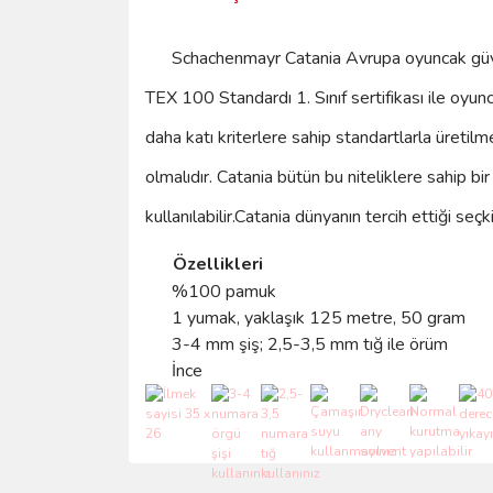
Schachenmayr Catania
Avrupa oyuncak güv
TEX 100 Standardı 1. Sınıf sertifikası ile oyun
daha katı kriterlere sahip standartlarla üretil
olmalıdır. Catania bütün bu niteliklere sahip bir
kullanılabilir.
Catania
dünyanın tercih ettiği seçk
Özellikleri
%100 pamuk
1 yumak, yaklaşık 125 metre, 50 gram
3-4 mm şiş; 2,5-3,5 mm tığ ile örüm
İnce
Bu ürünün fiyat bilgisi, resim, ürün açıklamalarında 