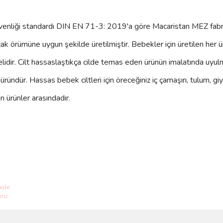
enliği standardı DIN EN 71-3: 2019'a göre Macaristan MEZ fabr
cak örümüne uygun şekilde üretilmiştir. Bebekler için üretilen her 
melidir. Cilt hassaslaştıkça cilde temas eden ürünün imalatında uyul
 üründür. Hassas bebek ciltleri için öreceğiniz iç çamaşırı, tulum, gi
in ürünler arasındadır.
ve diğer konularda yetersiz gördüğünüz noktaları öneri formunu kullanarak taraf