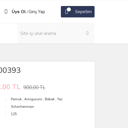
Üye Ol
Giriş Yap
Sepetim
/
 00393
,00 TL
900,00 TL
Pamuk
,
Amigurumi
,
Bebek
,
Yaz
Schachenmayr
125