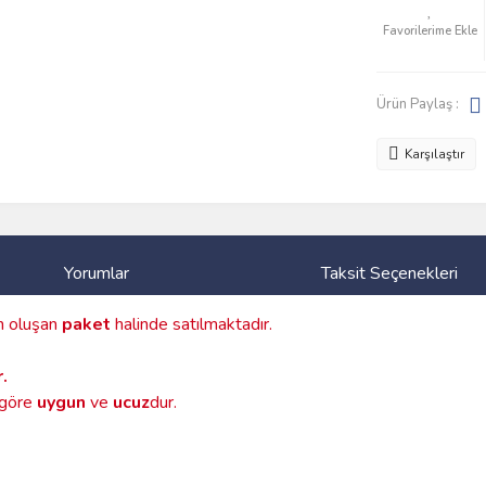
Ürün Paylaş :
Karşılaştır
Yorumlar
Taksit Seçenekleri
 oluşan
paket
halinde satılmaktadır.
.
a göre
uygun
ve
ucuz
dur.