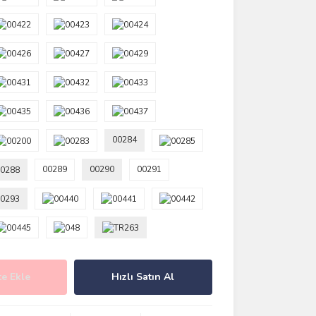
00284
00289
00290
00291
e Ekle
Hızlı Satın Al