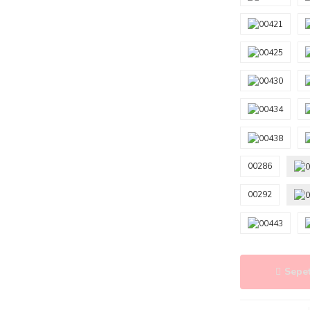
00286
00292
Sepet