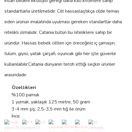
insan bedeni ekolojisi gereği daha katı kriterlere sahip
standartlarla üretilmelidir. Cilt hassaslaştıkça cilde temas
eden ürünün imalatında uyulması gereken standartlar daha
nitelikli olmalıdır. Catania bütün bu niteliklere sahip bir
üründür. Hassas bebek ciltleri için öreceğiniz iç çamaşırı,
tulum, giyisi, yatak çarşafı, oyuncak gibi her işte güvenle
kullanılabilir.
Catania
dünyanın tercih ettiği seçkin ürünler
arasındadır.
Özellikleri
%100 pamuk
1 yumak, yaklaşık 125 metre, 50 gram
3-4 mm şiş; 2,5-3,5 mm tığ ile örüm
İnce