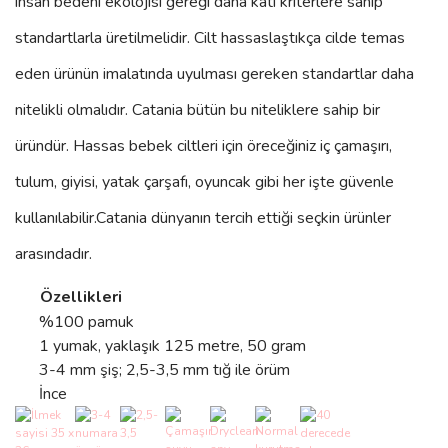
insan bedeni ekolojisi gereği daha katı kriterlere sahip
standartlarla üretilmelidir. Cilt hassaslaştıkça cilde temas
eden ürünün imalatında uyulması gereken standartlar daha
nitelikli olmalıdır. Catania bütün bu niteliklere sahip bir
üründür. Hassas bebek ciltleri için öreceğiniz iç çamaşırı,
tulum, giyisi, yatak çarşafı, oyuncak gibi her işte güvenle
kullanılabilir.
Catania
dünyanın tercih ettiği seçkin ürünler
arasındadır.
Özellikleri
%100 pamuk
1 yumak, yaklaşık 125 metre, 50 gram
3-4 mm şiş; 2,5-3,5 mm tığ ile örüm
İnce