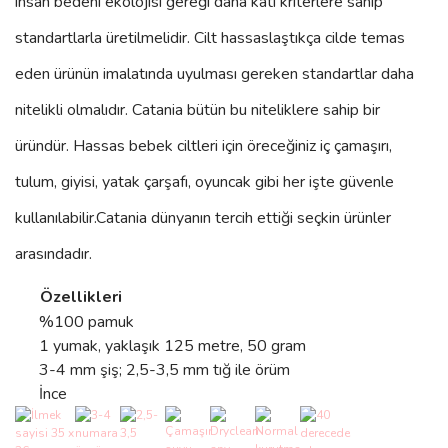
insan bedeni ekolojisi gereği daha katı kriterlere sahip
standartlarla üretilmelidir. Cilt hassaslaştıkça cilde temas
eden ürünün imalatında uyulması gereken standartlar daha
nitelikli olmalıdır. Catania bütün bu niteliklere sahip bir
üründür. Hassas bebek ciltleri için öreceğiniz iç çamaşırı,
tulum, giyisi, yatak çarşafı, oyuncak gibi her işte güvenle
kullanılabilir.
Catania
dünyanın tercih ettiği seçkin ürünler
arasındadır.
Özellikleri
%100 pamuk
1 yumak, yaklaşık 125 metre, 50 gram
3-4 mm şiş; 2,5-3,5 mm tığ ile örüm
İnce