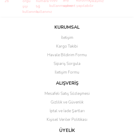
Bu ürünün fiyat bilgisi, resim, ürün açıklamalarında ve diğer
konularda yetersiz gördüğünüz noktaları öneri formunu kullanarak
Bu ürüne ilk yorumu siz yapın!
KURUMSAL
tarafımıza iletebilirsiniz.
Görüş ve önerileriniz için teşekkür ederiz.
İletişim
Yorum Yaz
Kargo Takibi
Ürün resmi kalitesiz, bozuk veya görüntülenemiyor.
Havale Bildirim Formu
Ürün açıklamasında eksik bilgiler bulunuyor.
Sipariş Sorgula
Ürün bilgilerinde hatalar bulunuyor.
İletişim Formu
Ürün fiyatı diğer sitelerden daha pahalı.
Bu ürüne benzer farklı alternatifler olmalı.
ALIŞVERİŞ
Mesafeli Satış Sözleşmesi
Gizlilik ve Güvenlik
İptal ve İade Şartları
Kişisel Veriler Politikası
Gönder
ÜYELİK