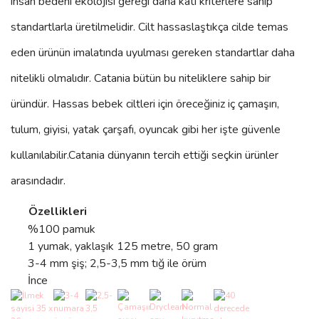
insan bedeni ekolojisi gereği daha katı kriterlere sahip
standartlarla üretilmelidir. Cilt hassaslaştıkça cilde temas
eden ürünün imalatında uyulması gereken standartlar daha
nitelikli olmalıdır. Catania bütün bu niteliklere sahip bir
üründür. Hassas bebek ciltleri için öreceğiniz iç çamaşırı,
tulum, giyisi, yatak çarşafı, oyuncak gibi her işte güvenle
kullanılabilir.
Catania
dünyanın tercih ettiği seçkin ürünler
arasındadır.
Özellikleri
%100 pamuk
1 yumak, yaklaşık 125 metre, 50 gram
3-4 mm şiş; 2,5-3,5 mm tığ ile örüm
İnce