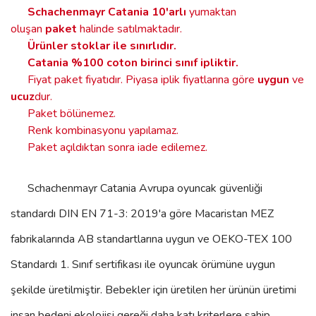
Schachenmayr Catania
10'arlı
yumaktan
oluşan
paket
halinde satılmaktadır.
Ürünler stoklar ile sınırlıdır
.
Catania %100 coton birinci sınıf ipliktir.
Fiyat paket fiyatıdır. Piyasa iplik fiyatlarına göre
uygun
ve
ucuz
dur.
Paket bölünemez.
Renk kombinasyonu yapılamaz.
Paket açıldıktan sonra iade edilemez.
Schachenmayr Catania
Avrupa oyuncak güvenliği
standardı DIN EN 71-3: 2019'a göre Macaristan MEZ
fabrikalarında AB standartlarına uygun ve OEKO-TEX 100
Standardı 1. Sınıf sertifikası ile oyuncak örümüne uygun
şekilde üretilmiştir. Bebekler için üretilen her ürünün üretimi
insan bedeni ekolojisi gereği daha katı kriterlere sahip