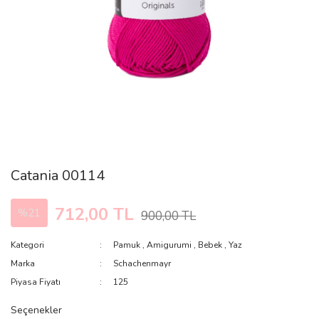
Catania 00114
712,00 TL
%21
900,00 TL
Kategori
Pamuk
,
Amigurumi
,
Bebek
,
Yaz
Marka
Schachenmayr
Piyasa Fiyatı
125
Seçenekler