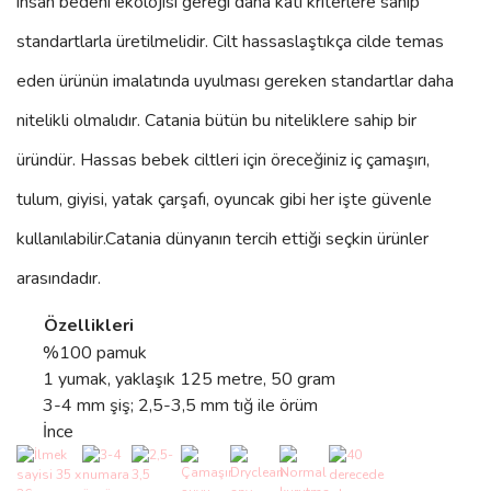
insan bedeni ekolojisi gereği daha katı kriterlere sahip
standartlarla üretilmelidir. Cilt hassaslaştıkça cilde temas
eden ürünün imalatında uyulması gereken standartlar daha
nitelikli olmalıdır. Catania bütün bu niteliklere sahip bir
üründür. Hassas bebek ciltleri için öreceğiniz iç çamaşırı,
tulum, giyisi, yatak çarşafı, oyuncak gibi her işte güvenle
kullanılabilir.
Catania
dünyanın tercih ettiği seçkin ürünler
arasındadır.
Özellikleri
%100 pamuk
1 yumak, yaklaşık 125 metre, 50 gram
3-4 mm şiş; 2,5-3,5 mm tığ ile örüm
İnce