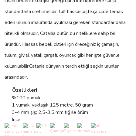
insan bedeni ekolojisi gereği daha katı kriterlere sahip
standartlarla üretilmelidir. Cilt hassaslaştıkça cilde temas
eden ürünün imalatında uyulması gereken standartlar daha
nitelikli olmalıdır. Catania bütün bu niteliklere sahip bir
üründür. Hassas bebek ciltleri için öreceğiniz iç çamaşırı,
tulum, giyisi, yatak çarşafı, oyuncak gibi her işte güvenle
kullanılabilir.
Catania
dünyanın tercih ettiği seçkin ürünler
arasındadır.
Özellikleri
%100 pamuk
1 yumak, yaklaşık 125 metre, 50 gram
3-4 mm şiş; 2,5-3,5 mm tığ ile örüm
İnce