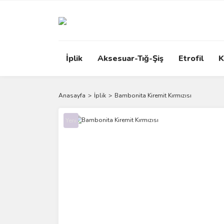
İplik
Aksesuar-Tığ-Şiş
Etrofil
K
Anasayfa
İplik
Bambonita Kiremit Kırmızısı
Yeni