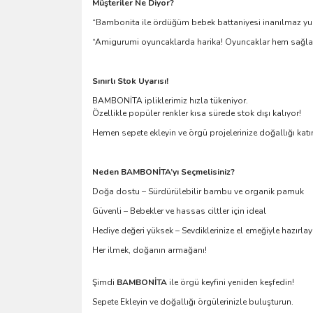
Müşteriler Ne Diyor?
“Bambonita ile ördüğüm bebek battaniyesi inanılmaz yum
“Amigurumi oyuncaklarda harika! Oyuncaklar hem sağlam d
Sınırlı Stok Uyarısı!
BAMBONİTA ipliklerimiz hızla tükeniyor.
Özellikle popüler renkler kısa sürede stok dışı kalıyor!
Hemen sepete ekleyin ve örgü projelerinize doğallığı katı
Neden BAMBONİTA’yı Seçmelisiniz?
Doğa dostu – Sürdürülebilir bambu ve organik pamuk
Güvenli – Bebekler ve hassas ciltler için ideal
Hediye değeri yüksek – Sevdiklerinize el emeğiyle hazırlay
Her ilmek, doğanın armağanı!
Şimdi
BAMBONİTA
ile örgü keyfini yeniden keşfedin!
Sepete Ekleyin ve doğallığı örgülerinizle buluşturun.