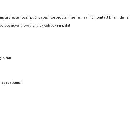
etilen özel ipliği sayesinde örgülerinize hem zarif bir parlaklık hem de nefes 
cık ve güvenli örgüler artık çok yakınınızda!
güvenli
amayacaksınız!