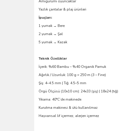
Amigurumi oyuncaklar
Yazlık çantalar & plaj ürünleri
İpuçları:
1 yumak → Bere
2 yumak → Şal
5 yumak → Kazak
Teknik Özellikler
İçerik: %60 Bambu – %40 Organik Pamuk
Ağırlık / Uzunluk: 100 g = 250 m (3 – Fine)
Şiş: 4–4.5 mm | Tığ: 4.5–5 mm
Örgü Ölçüsü (10x10 cm): 24x33 (şiş) | 18x24 (tığ)
Yıkama: 40°C’de makinede
Kurutma makinesi & ütü kullanılmaz
Hayvansal lif içermez, alerjen içermez