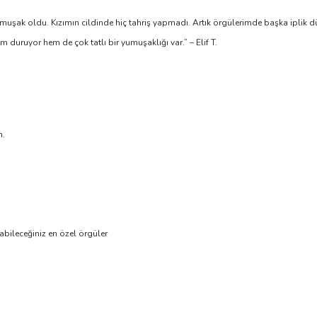
uşak oldu. Kızımın cildinde hiç tahriş yapmadı. Artık örgülerimde başka iplik 
uruyor hem de çok tatlı bir yumuşaklığı var.” – Elif T.
n.
abileceğiniz en özel örgüler