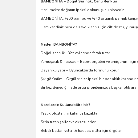
BAMBONİTA – Doğal Serinlik, Canlı Renkler
Her ilmekte doğanın ipeksi dokunuşunu hissedin!
BAMBONİTA, %60 bambu ve %40 organik pamuk karışımıyla ür
Hem kendiniz hem de sevdikleriniz için cilt dostu, yumuşa
Neden BAMBONİTA?
Doğal serinlik – Yaz aylarında ferah tutar
Yumuşacık & hassas – Bebek örgüleri ve amigurumi için 
Dayanıklı yapı – Oyuncaklarda formunu korur
Şık görünüm – Örgülerinize ipeksi bir parlaklık kazandırır
Bir kez denediğinizde örgü projelerinizde başka iplik ar
Nerelerde Kullanabilirsiniz?
Yazlık bluzlar, hırkalar ve kazaklar
Serin tutan şallar ve aksesuarlar
Bebek battaniyeleri & hassas ciltler için örgüler