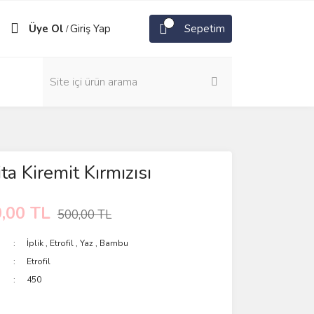
Üye Ol
Giriş Yap
Sepetim
/
a Kiremit Kırmızısı
,00 TL
500,00 TL
İplik
,
Etrofil
,
Yaz
,
Bambu
Etrofil
450