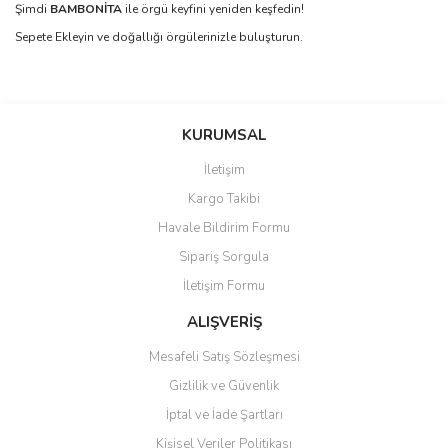
Şimdi
BAMBONİTA
ile örgü keyfini yeniden keşfedin!
Sepete Ekleyin ve doğallığı örgülerinizle buluşturun.
Bu ürünün fiyat bilgisi, resim, ürün açıklamalarında ve diğer
konularda yetersiz gördüğünüz noktaları öneri formunu kullanarak
Bu ürüne ilk yorumu siz yapın!
KURUMSAL
tarafımıza iletebilirsiniz.
Görüş ve önerileriniz için teşekkür ederiz.
İletişim
Yorum Yaz
Kargo Takibi
Ürün resmi kalitesiz, bozuk veya görüntülenemiyor.
Havale Bildirim Formu
Ürün açıklamasında eksik bilgiler bulunuyor.
Sipariş Sorgula
Ürün bilgilerinde hatalar bulunuyor.
İletişim Formu
Ürün fiyatı diğer sitelerden daha pahalı.
Bu ürüne benzer farklı alternatifler olmalı.
ALIŞVERİŞ
Mesafeli Satış Sözleşmesi
Gizlilik ve Güvenlik
İptal ve İade Şartları
Kişisel Veriler Politikası