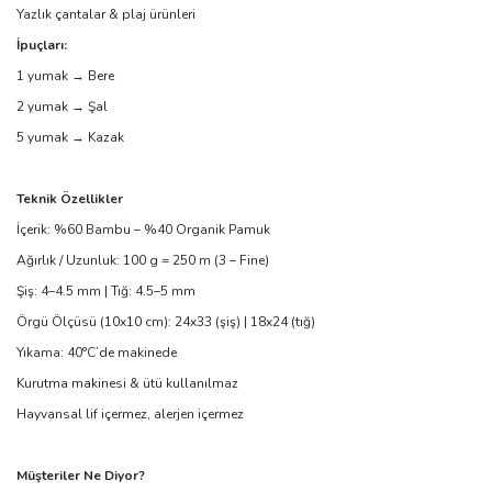
Yazlık çantalar & plaj ürünleri
İpuçları:
1 yumak → Bere
2 yumak → Şal
5 yumak → Kazak
Teknik Özellikler
İçerik: %60 Bambu – %40 Organik Pamuk
Ağırlık / Uzunluk: 100 g = 250 m (3 – Fine)
Şiş: 4–4.5 mm | Tığ: 4.5–5 mm
Örgü Ölçüsü (10x10 cm): 24x33 (şiş) | 18x24 (tığ)
Yıkama: 40°C’de makinede
Kurutma makinesi & ütü kullanılmaz
Hayvansal lif içermez, alerjen içermez
Müşteriler Ne Diyor?