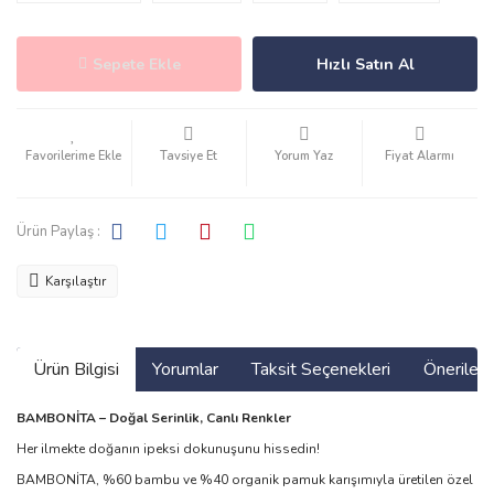
Sepete Ekle
Hızlı Satın Al
Tavsiye Et
Yorum Yaz
Fiyat Alarmı
Ürün Paylaş :
Karşılaştır
Ürün Bilgisi
Yorumlar
Taksit Seçenekleri
Önerilerin
BAMBONİTA – Doğal Serinlik, Canlı Renkler
Her ilmekte doğanın ipeksi dokunuşunu hissedin!
BAMBONİTA, %60 bambu ve %40 organik pamuk karışımıyla üretilen özel