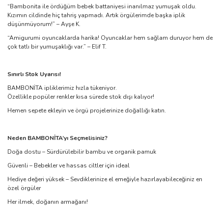
“Bambonita ile ördüğüm bebek battaniyesi inanılmaz yumuşak oldu.
Kızımın cildinde hiç tahriş yapmadı. Artık örgülerimde başka iplik
düşünmüyorum!” – Ayşe K.
“Amigurumi oyuncaklarda harika! Oyuncaklar hem sağlam duruyor hem de
çok tatlı bir yumuşaklığı var.” – Elif T.
Sınırlı Stok Uyarısı!
BAMBONİTA ipliklerimiz hızla tükeniyor.
Özellikle popüler renkler kısa sürede stok dışı kalıyor!
Hemen sepete ekleyin ve örgü projelerinize doğallığı katın.
Neden BAMBONİTA’yı Seçmelisiniz?
Doğa dostu – Sürdürülebilir bambu ve organik pamuk
Güvenli – Bebekler ve hassas ciltler için ideal
Hediye değeri yüksek – Sevdiklerinize el emeğiyle hazırlayabileceğiniz en
özel örgüler
Her ilmek, doğanın armağanı!