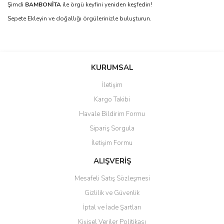
Şimdi
BAMBONİTA
ile örgü keyfini yeniden keşfedin!
Sepete Ekleyin ve doğallığı örgülerinizle buluşturun.
Bu ürünün fiyat bilgisi, resim, ürün açıklamalarında ve diğer
konularda yetersiz gördüğünüz noktaları öneri formunu kullanarak
Bu ürüne ilk yorumu siz yapın!
KURUMSAL
tarafımıza iletebilirsiniz.
Görüş ve önerileriniz için teşekkür ederiz.
İletişim
Yorum Yaz
Kargo Takibi
Ürün resmi kalitesiz, bozuk veya görüntülenemiyor.
Havale Bildirim Formu
Ürün açıklamasında eksik bilgiler bulunuyor.
Sipariş Sorgula
Ürün bilgilerinde hatalar bulunuyor.
İletişim Formu
Ürün fiyatı diğer sitelerden daha pahalı.
Bu ürüne benzer farklı alternatifler olmalı.
ALIŞVERİŞ
Mesafeli Satış Sözleşmesi
Gizlilik ve Güvenlik
İptal ve İade Şartları
Kişisel Veriler Politikası