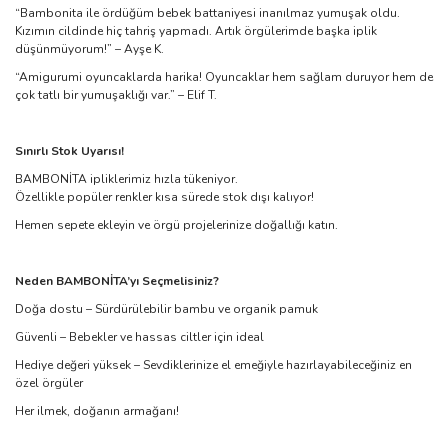
“Bambonita ile ördüğüm bebek battaniyesi inanılmaz yumuşak oldu.
Kızımın cildinde hiç tahriş yapmadı. Artık örgülerimde başka iplik
düşünmüyorum!” – Ayşe K.
“Amigurumi oyuncaklarda harika! Oyuncaklar hem sağlam duruyor hem de
çok tatlı bir yumuşaklığı var.” – Elif T.
Sınırlı Stok Uyarısı!
BAMBONİTA ipliklerimiz hızla tükeniyor.
Özellikle popüler renkler kısa sürede stok dışı kalıyor!
Hemen sepete ekleyin ve örgü projelerinize doğallığı katın.
Neden BAMBONİTA’yı Seçmelisiniz?
Doğa dostu – Sürdürülebilir bambu ve organik pamuk
Güvenli – Bebekler ve hassas ciltler için ideal
Hediye değeri yüksek – Sevdiklerinize el emeğiyle hazırlayabileceğiniz en
özel örgüler
Her ilmek, doğanın armağanı!