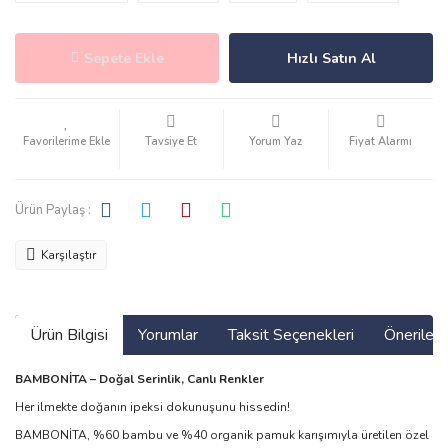
Sepete Ekle
Hızlı Satın Al
Tavsiye Et
Yorum Yaz
Fiyat Alarmı
Ürün Paylaş :
Karşılaştır
Ürün Bilgisi
Yorumlar
Taksit Seçenekleri
Önerilerin
BAMBONİTA – Doğal Serinlik, Canlı Renkler
Her ilmekte doğanın ipeksi dokunuşunu hissedin!
BAMBONİTA, %60 bambu ve %40 organik pamuk karışımıyla üretilen özel