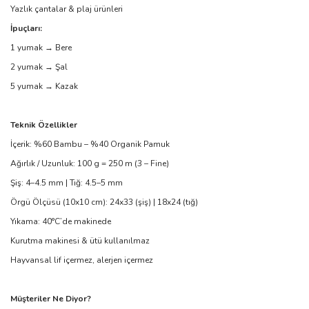
Yazlık çantalar & plaj ürünleri
İpuçları:
1 yumak → Bere
2 yumak → Şal
5 yumak → Kazak
Teknik Özellikler
İçerik: %60 Bambu – %40 Organik Pamuk
Ağırlık / Uzunluk: 100 g = 250 m (3 – Fine)
Şiş: 4–4.5 mm | Tığ: 4.5–5 mm
Örgü Ölçüsü (10x10 cm): 24x33 (şiş) | 18x24 (tığ)
Yıkama: 40°C’de makinede
Kurutma makinesi & ütü kullanılmaz
Hayvansal lif içermez, alerjen içermez
Müşteriler Ne Diyor?