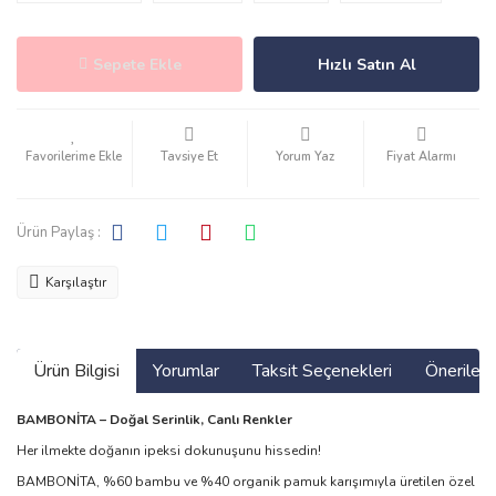
Sepete Ekle
Hızlı Satın Al
Tavsiye Et
Yorum Yaz
Fiyat Alarmı
Ürün Paylaş :
Karşılaştır
Ürün Bilgisi
Yorumlar
Taksit Seçenekleri
Önerilerin
BAMBONİTA – Doğal Serinlik, Canlı Renkler
Her ilmekte doğanın ipeksi dokunuşunu hissedin!
BAMBONİTA, %60 bambu ve %40 organik pamuk karışımıyla üretilen özel