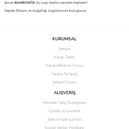
Şimdi
BAMBONİTA
ile örgü keyfini yeniden keşfedin!
Sepete Ekleyin ve doğallığı örgülerinizle buluşturun.
Bu ürünün fiyat bilgisi, resim, ürün açıklamalarında ve diğer
konularda yetersiz gördüğünüz noktaları öneri formunu kullanarak
Bu ürüne ilk yorumu siz yapın!
KURUMSAL
tarafımıza iletebilirsiniz.
Görüş ve önerileriniz için teşekkür ederiz.
İletişim
Yorum Yaz
Kargo Takibi
Ürün resmi kalitesiz, bozuk veya görüntülenemiyor.
Havale Bildirim Formu
Ürün açıklamasında eksik bilgiler bulunuyor.
Sipariş Sorgula
Ürün bilgilerinde hatalar bulunuyor.
İletişim Formu
Ürün fiyatı diğer sitelerden daha pahalı.
Bu ürüne benzer farklı alternatifler olmalı.
ALIŞVERİŞ
Mesafeli Satış Sözleşmesi
Gizlilik ve Güvenlik
İptal ve İade Şartları
Kişisel Veriler Politikası