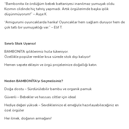
“Bambonita ile ördüğüm bebek battaniyesi inanılmaz yumuşak oldu.
Kızımın cildinde hiç tahriş yapmadı. Artık örgülerimde başka iplik
düşünmüyorum!” – Ayşe K.
“Amigurumi oyuncaklarda harika! Oyuncaklar hem sağlam duruyor hem de
çok tatlı bir yumuşaklığı var.” – Elif T.
Sınırlı Stok Uyarısı!
BAMBONİTA ipliklerimiz hızla tükeniyor.
Özellikle popüler renkler kısa sürede stok dışı kalıyor!
Hemen sepete ekleyin ve örgü projelerinize doğallığı katın.
Neden BAMBONİTA’yı Seçmelisiniz?
Doğa dostu – Sürdürülebilir bambu ve organik pamuk
Güvenli – Bebekler ve hassas ciltler için ideal
Hediye değeri yüksek – Sevdiklerinize el emeğiyle hazırlayabileceğiniz en
özel örgüler
Her ilmek, doğanın armağanı!