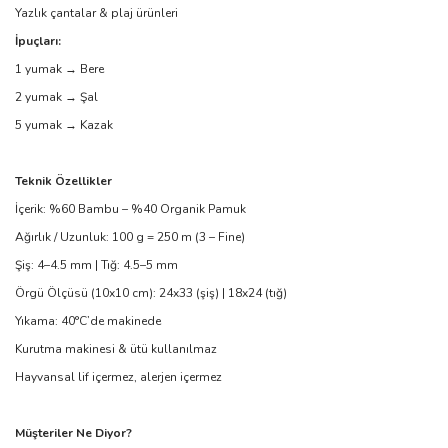
Yazlık çantalar & plaj ürünleri
İpuçları:
1 yumak → Bere
2 yumak → Şal
5 yumak → Kazak
Teknik Özellikler
İçerik: %60 Bambu – %40 Organik Pamuk
Ağırlık / Uzunluk: 100 g = 250 m (3 – Fine)
Şiş: 4–4.5 mm | Tığ: 4.5–5 mm
Örgü Ölçüsü (10x10 cm): 24x33 (şiş) | 18x24 (tığ)
Yıkama: 40°C’de makinede
Kurutma makinesi & ütü kullanılmaz
Hayvansal lif içermez, alerjen içermez
Müşteriler Ne Diyor?