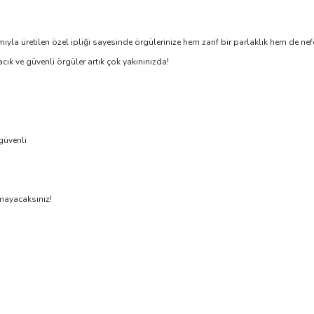
etilen özel ipliği sayesinde örgülerinize hem zarif bir parlaklık hem de nefes 
cık ve güvenli örgüler artık çok yakınınızda!
güvenli
amayacaksınız!