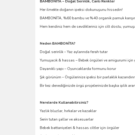
BAMBONİTA – Doğal Serinlik, Canlı Renkler
Her ilmekte doğanın ipeksi dokunuşunu hissedin!
BAMBONİTA, %60 bambu ve %40 organik pamuk karışımıyla ür
Hem kendiniz hem de sevdikleriniz için cilt dostu, yumuşa
Neden BAMBONİTA?
Doğal serinlik – Yaz aylarında ferah tutar
Yumuşacık & hassas – Bebek örgüleri ve amigurumi için 
Dayanıklı yapı – Oyuncaklarda formunu korur
Şık görünüm – Örgülerinize ipeksi bir parlaklık kazandırır
Bir kez denediğinizde örgü projelerinizde başka iplik ar
Nerelerde Kullanabilirsiniz?
Yazlık bluzlar, hırkalar ve kazaklar
Serin tutan şallar ve aksesuarlar
Bebek battaniyeleri & hassas ciltler için örgüler