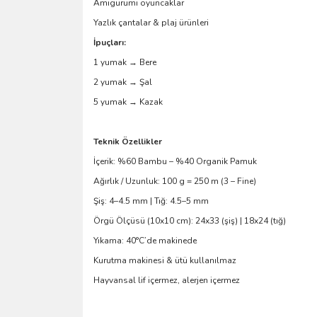
Amigurumi oyuncaklar
Yazlık çantalar & plaj ürünleri
İpuçları:
1 yumak → Bere
2 yumak → Şal
5 yumak → Kazak
Teknik Özellikler
İçerik: %60 Bambu – %40 Organik Pamuk
Ağırlık / Uzunluk: 100 g = 250 m (3 – Fine)
Şiş: 4–4.5 mm | Tığ: 4.5–5 mm
Örgü Ölçüsü (10x10 cm): 24x33 (şiş) | 18x24 (tığ)
Yıkama: 40°C’de makinede
Kurutma makinesi & ütü kullanılmaz
Hayvansal lif içermez, alerjen içermez