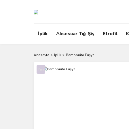
İplik
Aksesuar-Tığ-Şiş
Etrofil
K
Anasayfa
İplik
Bambonita Fuşya
Yeni