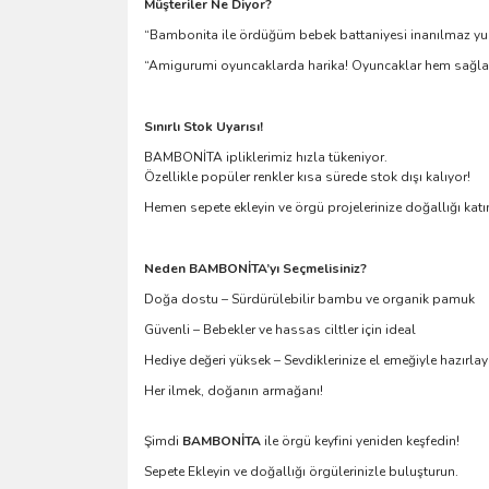
Müşteriler Ne Diyor?
“Bambonita ile ördüğüm bebek battaniyesi inanılmaz yum
“Amigurumi oyuncaklarda harika! Oyuncaklar hem sağlam d
Sınırlı Stok Uyarısı!
BAMBONİTA ipliklerimiz hızla tükeniyor.
Özellikle popüler renkler kısa sürede stok dışı kalıyor!
Hemen sepete ekleyin ve örgü projelerinize doğallığı katı
Neden BAMBONİTA’yı Seçmelisiniz?
Doğa dostu – Sürdürülebilir bambu ve organik pamuk
Güvenli – Bebekler ve hassas ciltler için ideal
Hediye değeri yüksek – Sevdiklerinize el emeğiyle hazırlay
Her ilmek, doğanın armağanı!
Şimdi
BAMBONİTA
ile örgü keyfini yeniden keşfedin!
Sepete Ekleyin ve doğallığı örgülerinizle buluşturun.