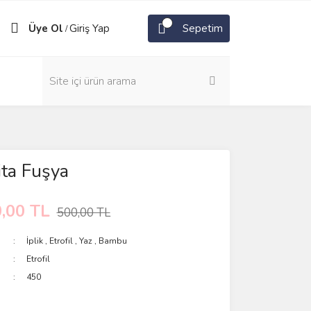
Üye Ol
Giriş Yap
Sepetim
/
ta Fuşya
,00 TL
500,00 TL
İplik
,
Etrofil
,
Yaz
,
Bambu
Etrofil
450