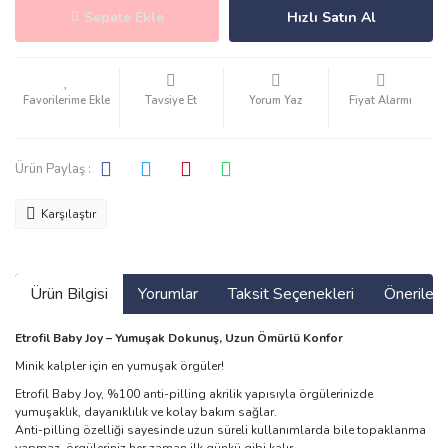
Sepete Ekle
Hızlı Satın Al
Tavsiye Et
Yorum Yaz
Fiyat Alarmı
Ürün Paylaş :
Karşılaştır
Ürün Bilgisi
Yorumlar
Taksit Seçenekleri
Önerilerin
Etrofil Baby Joy – Yumuşak Dokunuş, Uzun Ömürlü Konfor
Minik kalpler için en yumuşak örgüler!
Etrofil Baby Joy, %100 anti-pilling akrilik yapısıyla örgülerinizde
yumuşaklık, dayanıklılık ve kolay bakım sağlar.
Anti-pilling özelliği sayesinde uzun süreli kullanımlarda bile topaklanma