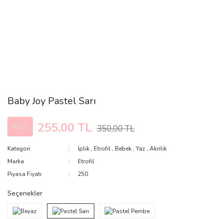
Baby Joy Pastel Sarı
255,00 TL
%27
350,00 TL
Kategori
İplik
,
Etrofil
,
Bebek
,
Yaz
,
Akrilik
Marka
Etrofil
Piyasa Fiyatı
250
Seçenekler