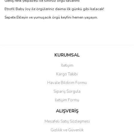
Geniş renk yelpazesi ile sınırsız örgü tasarımı
Etrofil Baby Joy ile örgüleriniz daima ilk günkü gibi kalacak!
Sepete Ekleyin ve yumuşacık örgü keyfini hemen yaşayın.
Bu ürünün fiyat bilgisi, resim, ürün açıklamalarında ve diğer
konularda yetersiz gördüğünüz noktaları öneri formunu kullanarak
Bu ürüne ilk yorumu siz yapın!
KURUMSAL
tarafımıza iletebilirsiniz.
Görüş ve önerileriniz için teşekkür ederiz.
İletişim
Yorum Yaz
Kargo Takibi
Ürün resmi kalitesiz, bozuk veya görüntülenemiyor.
Havale Bildirim Formu
Ürün açıklamasında eksik bilgiler bulunuyor.
Sipariş Sorgula
Ürün bilgilerinde hatalar bulunuyor.
İletişim Formu
Ürün fiyatı diğer sitelerden daha pahalı.
Bu ürüne benzer farklı alternatifler olmalı.
ALIŞVERİŞ
Mesafeli Satış Sözleşmesi
Gizlilik ve Güvenlik