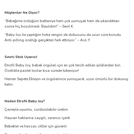
Müşteriler Ne Diyor?
“Bebeğime ördüğüm battaniye hem çok yumuşak hem de yıkandıktan
sonra hiç bozulmadı. Bayıldım!” – Sevil K.
“Baby Joy ile yaptığım hırka rengini de dokusunu da uzun süre korudu.
Anti-pilling özelliği gerçekten fark ettiriyor.” – Aslı Y.
Sınırlı Stok Uyarısı!
Etrofil Baby Joy, bebek örgüleri için en çok tercih edilen ipliklerden biri.
Özellikle pastel tonlar kısa sürede tükeniyor!
Hemen Sepete Ekleyin ve örgülerinize yumuşacık, uzun ömürlü bir dokunuş
katın.
Neden Etrofil Baby Joy?
Çevreyle uyumlu, sürdürülebilir üretim
Hayvan haklarına saygılı, zararsız içerik
Bebekler ve hassas ciltler için güvenli