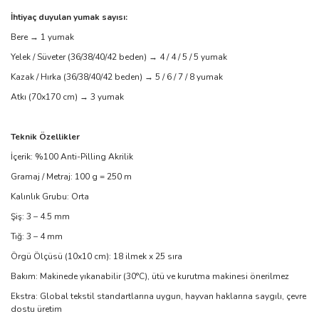
İhtiyaç duyulan yumak sayısı:
Bere → 1 yumak
Yelek / Süveter (36/38/40/42 beden) → 4 / 4 / 5 / 5 yumak
Kazak / Hırka (36/38/40/42 beden) → 5 / 6 / 7 / 8 yumak
Atkı (70x170 cm) → 3 yumak
Teknik Özellikler
İçerik: %100 Anti-Pilling Akrilik
Gramaj / Metraj: 100 g = 250 m
Kalınlık Grubu: Orta
Şiş: 3 – 4.5 mm
Tığ: 3 – 4 mm
Örgü Ölçüsü (10x10 cm): 18 ilmek x 25 sıra
Bakım: Makinede yıkanabilir (30°C), ütü ve kurutma makinesi önerilmez
Ekstra: Global tekstil standartlarına uygun, hayvan haklarına saygılı, çevre
dostu üretim