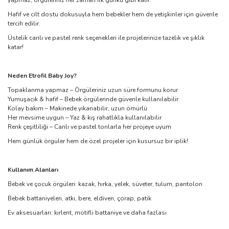
yapmaz, örgüleriniz her zaman ilk günkü gibi kalır.
Hafif ve cilt dostu dokusuyla hem bebekler hem de yetişkinler için güvenle
tercih edilir.
Üstelik canlı ve pastel renk seçenekleri ile projelerinize tazelik ve şıklık
katar!
Neden Etrofil Baby Joy?
Topaklanma yapmaz – Örgüleriniz uzun süre formunu korur
Yumuşacık & hafif – Bebek örgülerinde güvenle kullanılabilir
Kolay bakım – Makinede yıkanabilir, uzun ömürlü
Her mevsime uygun – Yaz & kış rahatlıkla kullanılabilir
Renk çeşitliliği – Canlı ve pastel tonlarla her projeye uyum
Hem günlük örgüler hem de özel projeler için kusursuz bir iplik!
Kullanım Alanları
Bebek ve çocuk örgüleri: kazak, hırka, yelek, süveter, tulum, pantolon
Bebek battaniyeleri, atkı, bere, eldiven, çorap, patik
Ev aksesuarları: kırlent, motifli battaniye ve daha fazlası